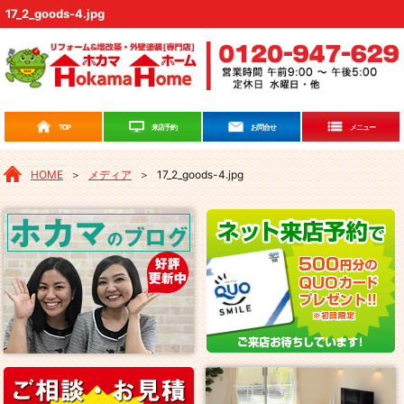
17_2_goods-4.jpg
来店予約
TOP
お問合せ
メニュー
HOME
＞
メディア
＞
17_2_goods-4.jpg