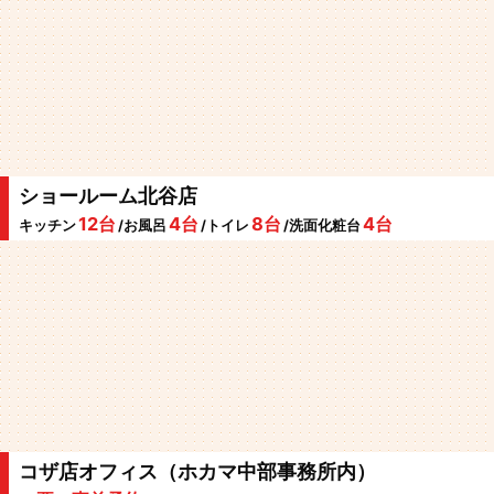
ショールーム北谷店
12台
4台
8台
4台
キッチン
/お風呂
/トイレ
/洗面化粧台
コザ店オフィス（ホカマ中部事務所内）