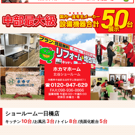
ショールーム一日橋店
10台
3台
8台
5台
キッチン
/お風呂
/トイレ
/洗面化粧台