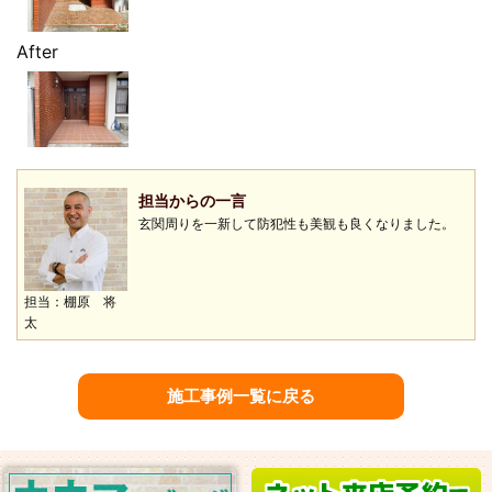
After
担当からの一言
玄関周りを一新して防犯性も美観も良くなりました。
担当：棚原 将
太
施工事例一覧に戻る