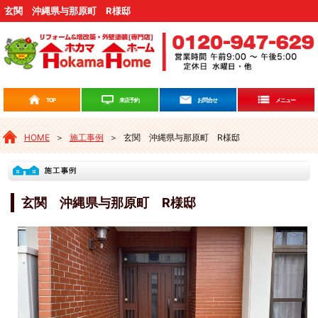
玄関 沖縄県与那原町 R様邸
来店予約
TOP
お問合せ
メニュー
HOME
＞
施工事例
＞
玄関 沖縄県与那原町 R様邸
玄関 沖縄県与那原町 R様邸