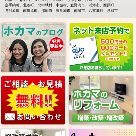
嘉手納町
北谷町
北中城村
中城村
宜野湾市
浦添市
西原町
与那原町
南風原町
那覇市
豊見城市
南城市
八重瀬町
糸満市