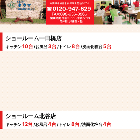
ショールーム一日橋店
10台
3台
8台
5台
キッチン
/お風呂
/トイレ
/洗面化粧台
ショールーム北谷店
12台
4台
8台
4台
キッチン
/お風呂
/トイレ
/洗面化粧台