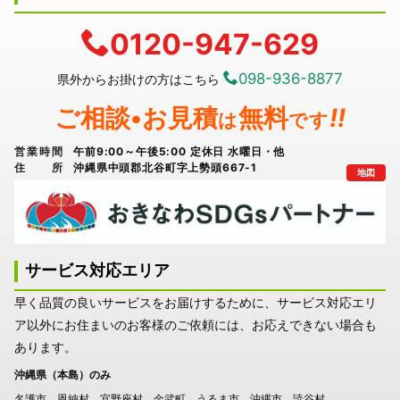
0120-947-629
098-936-8877
県外からお掛けの方はこちら
ご相談•お見積
無料
!!
は
です
営業時間
午前9:00～午後5:00 定休日 水曜日・他
住所
沖縄県中頭郡北谷町字上勢頭667-1
地図
サービス対応エリア
早く品質の良いサービスをお届けするために、サービス対応エリ
ア以外にお住まいのお客様のご依頼には、お応えできない場合も
あります。
沖縄県（本島）のみ
名護市
恩納村
宜野座村
金武町
うるま市
沖縄市
読谷村