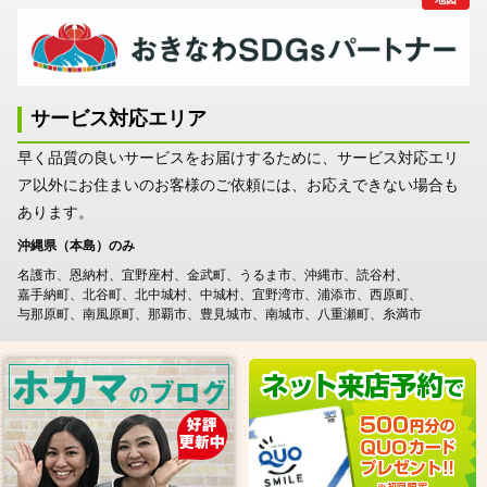
サービス対応エリア
早く品質の良いサービスをお届けするために、サービス対応エリ
ア以外にお住まいのお客様のご依頼には、お応えできない場合も
あります。
沖縄県（本島）のみ
名護市
恩納村
宜野座村
金武町
うるま市
沖縄市
読谷村
嘉手納町
北谷町
北中城村
中城村
宜野湾市
浦添市
西原町
与那原町
南風原町
那覇市
豊見城市
南城市
八重瀬町
糸満市