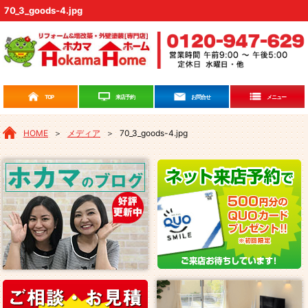
70_3_goods-4.jpg
来店予約
TOP
お問合せ
メニュー
HOME
＞
メディア
＞
70_3_goods-4.jpg