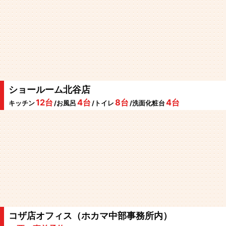
ショールーム北谷店
12台
4台
8台
4台
キッチン
/お風呂
/トイレ
/洗面化粧台
コザ店オフィス（ホカマ中部事務所内）