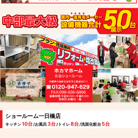
ショールーム一日橋店
10台
3台
8台
5台
キッチン
/お風呂
/トイレ
/洗面化粧台