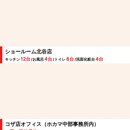
ショールーム北谷店
12台
4台
8台
4台
キッチン
/お風呂
/トイレ
/洗面化粧台
コザ店オフィス（ホカマ中部事務所内）