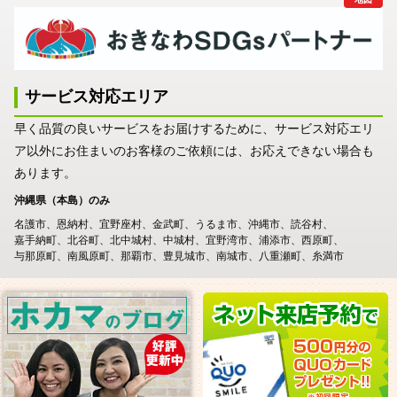
サービス対応エリア
早く品質の良いサービスをお届けするために、サービス対応エリ
ア以外にお住まいのお客様のご依頼には、お応えできない場合も
あります。
沖縄県（本島）のみ
名護市
恩納村
宜野座村
金武町
うるま市
沖縄市
読谷村
嘉手納町
北谷町
北中城村
中城村
宜野湾市
浦添市
西原町
与那原町
南風原町
那覇市
豊見城市
南城市
八重瀬町
糸満市