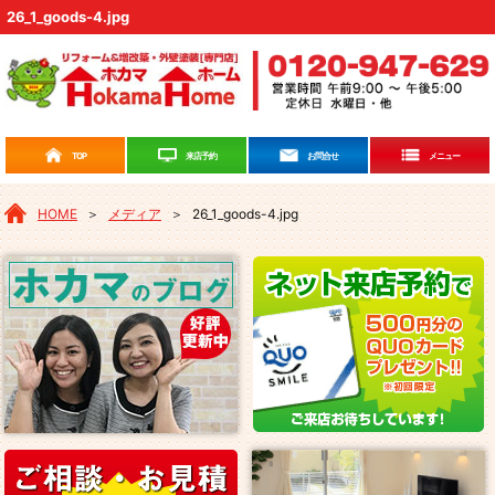
26_1_goods-4.jpg
来店予約
TOP
お問合せ
メニュー
HOME
＞
メディア
＞
26_1_goods-4.jpg