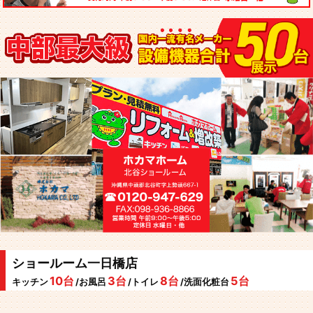
ショールーム一日橋店
10台
3台
8台
5台
キッチン
/お風呂
/トイレ
/洗面化粧台