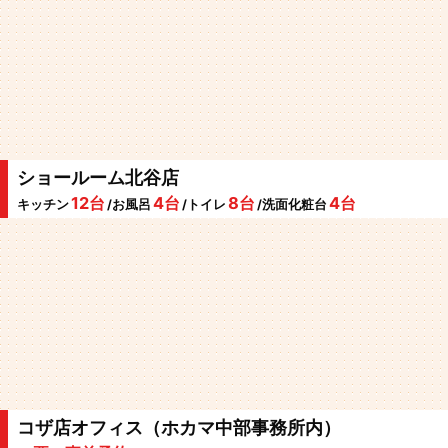
ショールーム北谷店
12台
4台
8台
4台
キッチン
/お風呂
/トイレ
/洗面化粧台
コザ店オフィス（ホカマ中部事務所内）