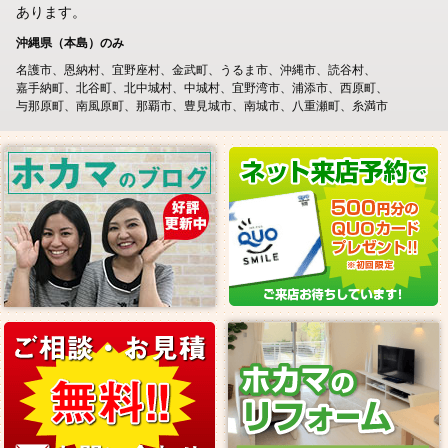
あります。
沖縄県（本島）のみ
名護市
恩納村
宜野座村
金武町
うるま市
沖縄市
読谷村
嘉手納町
北谷町
北中城村
中城村
宜野湾市
浦添市
西原町
与那原町
南風原町
那覇市
豊見城市
南城市
八重瀬町
糸満市