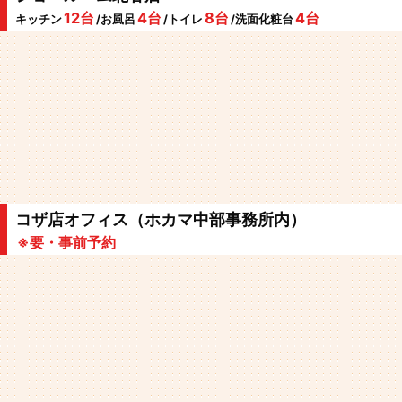
12台
4台
8台
4台
キッチン
/お風呂
/トイレ
/洗面化粧台
コザ店オフィス（ホカマ中部事務所内）
※要・事前予約