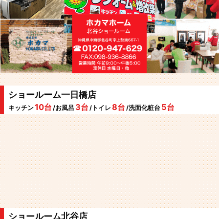
ショールーム一日橋店
10台
3台
8台
5台
キッチン
/お風呂
/トイレ
/洗面化粧台
ショールーム北谷店