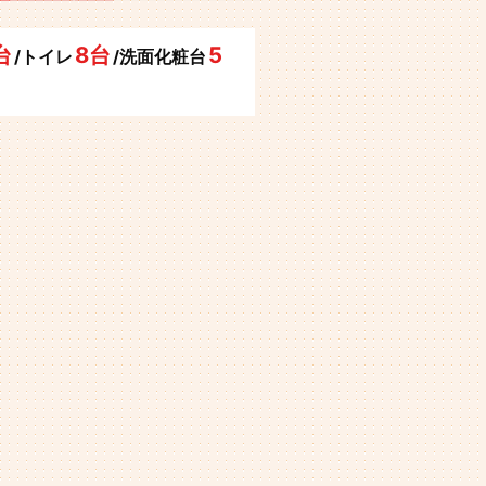
台
8台
5
/トイレ
/洗面化粧台