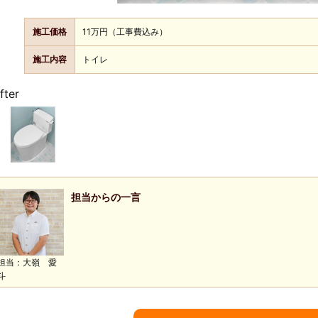
施工価格
11万円（工事費込み）
施工内容
トイレ
fter
担当からの一言
担当：大嶺 愛
斗