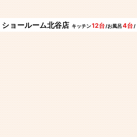
ショールーム北谷店
12台
4台
キッチン
/お風呂