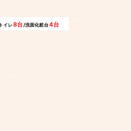
8台
4台
/トイレ
/洗面化粧台