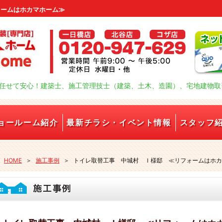
ォームはホカマホーム≫
任せて安心！建築士、施工管理技士（建築、土木、造園）、宅地建物取
ョールーム紹介
最新チラシ・イベント情報
スタッフ
HOME
＞
施工事例
＞
トイレ取替工事 中城村 Ｉ様邸 ≪リフォームはホカ