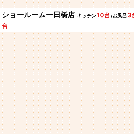
ショールーム一日橋店
10台
3
キッチン
/お風呂
台