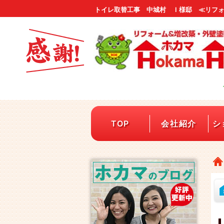
トイレ取替工事 中城村 Ｉ様邸 ≪リフ
TOP
会社紹介
シ