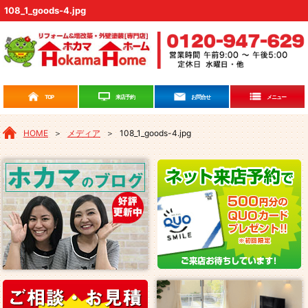
108_1_goods-4.jpg
来店予約
TOP
お問合せ
メニュー
HOME
＞
メディア
＞
108_1_goods-4.jpg