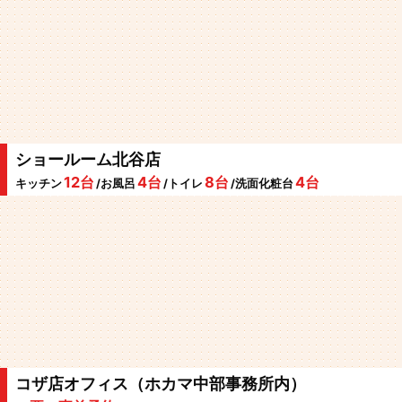
ショールーム北谷店
12台
4台
8台
4台
キッチン
/お風呂
/トイレ
/洗面化粧台
コザ店オフィス（ホカマ中部事務所内）