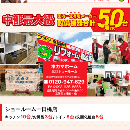
ショールーム一日橋店
10台
3台
8台
5台
キッチン
/お風呂
/トイレ
/洗面化粧台