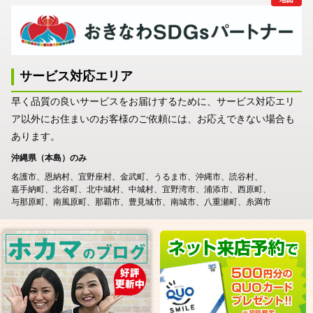
サービス対応エリア
早く品質の良いサービスをお届けするために、サービス対応エリ
ア以外にお住まいのお客様のご依頼には、お応えできない場合も
あります。
沖縄県（本島）のみ
名護市
恩納村
宜野座村
金武町
うるま市
沖縄市
読谷村
嘉手納町
北谷町
北中城村
中城村
宜野湾市
浦添市
西原町
与那原町
南風原町
那覇市
豊見城市
南城市
八重瀬町
糸満市