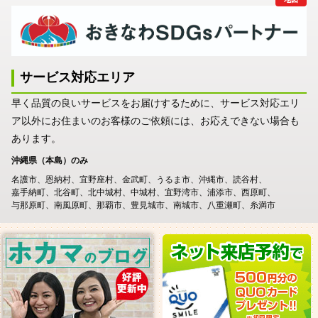
サービス対応エリア
早く品質の良いサービスをお届けするために、サービス対応エリ
ア以外にお住まいのお客様のご依頼には、お応えできない場合も
あります。
沖縄県（本島）のみ
名護市
恩納村
宜野座村
金武町
うるま市
沖縄市
読谷村
嘉手納町
北谷町
北中城村
中城村
宜野湾市
浦添市
西原町
与那原町
南風原町
那覇市
豊見城市
南城市
八重瀬町
糸満市