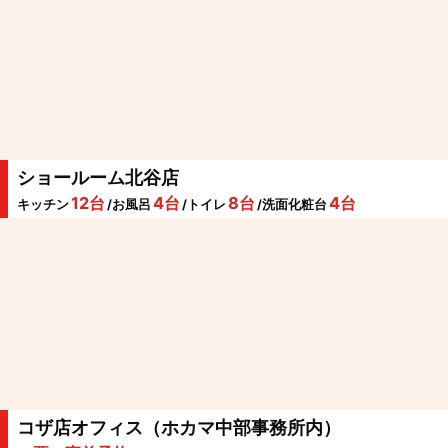
ショールーム北谷店
12台
4台
8台
4台
キッチン
/お風呂
/トイレ
/洗面化粧台
コザ店オフィス（ホカマ中部事務所内）