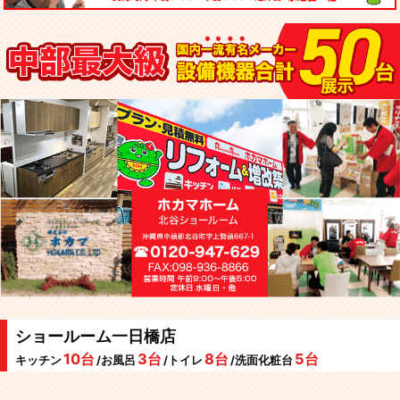
ショールーム一日橋店
10台
3台
8台
5台
キッチン
/お風呂
/トイレ
/洗面化粧台