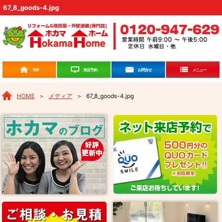
67_8_goods-4.jpg
来店予約
TOP
お問合せ
メニュー
HOME
＞
メディア
＞
67_8_goods-4.jpg