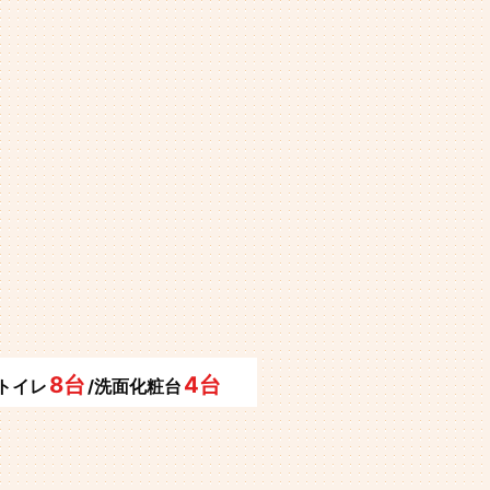
8台
4台
/トイレ
/洗面化粧台