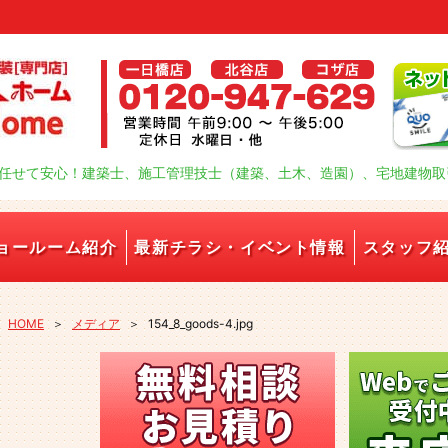
任せて安心！建築士、施工管理技士（建築、土木、造園）、宅地建物取
ョールーム紹介
最新チラシ・イベント情報
スタッフ
HOME
＞
メディア
＞
154_8_goods-4.jpg