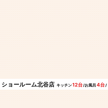
ショールーム北谷店
12台
4台
キッチン
/お風呂