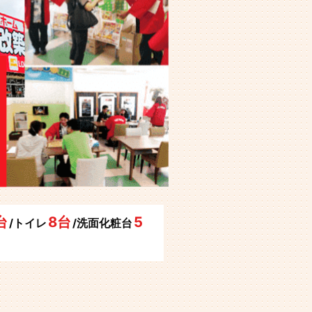
台
8台
5
/トイレ
/洗面化粧台