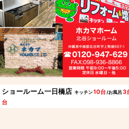
ショールーム一日橋店
10台
3
キッチン
/お風呂
台