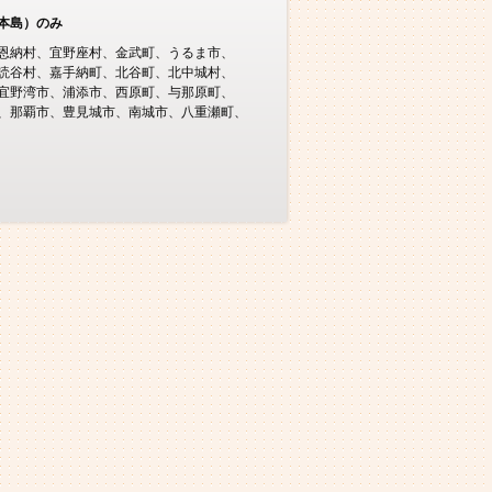
本島）のみ
恩納村
宜野座村
金武町
うるま市
読谷村
嘉手納町
北谷町
北中城村
宜野湾市
浦添市
西原町
与那原町
那覇市
豊見城市
南城市
八重瀬町