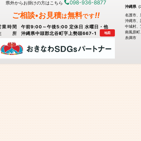
098-936-8877
県外からお掛けの方はこちら
沖縄県（
ご相談•お見積
無料
!!
は
です
名護市
沖縄市
営業時間
午前9:00～午後5:00 定休日 水曜日・他
中城村
南風原町
住所
沖縄県中頭郡北谷町字上勢頭667-1
地図
糸満市