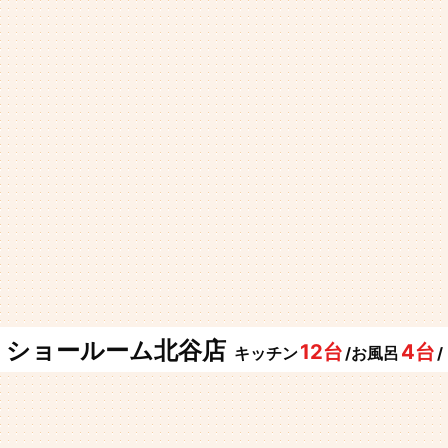
ショールーム北谷店
12台
4台
キッチン
/お風呂