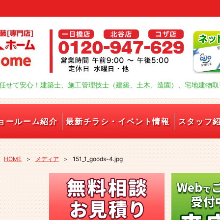
任せて安心！建築士、施工管理技士（建築、土木、造園）、宅地建物取
ョールーム紹介
最新チラシ・イベント情報
スタッフ
HOME
＞
メディア
＞
151_1_goods-4.jpg