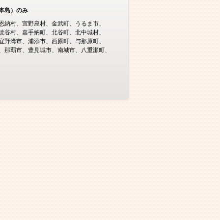
本島）のみ
恩納村
宜野座村
金武町
うるま市
読谷村
嘉手納町
北谷町
北中城村
宜野湾市
浦添市
西原町
与那原町
那覇市
豊見城市
南城市
八重瀬町