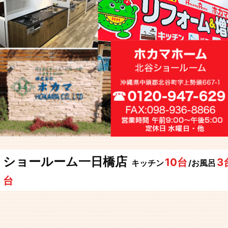
ショールーム一日橋店
10台
3
キッチン
/お風呂
台