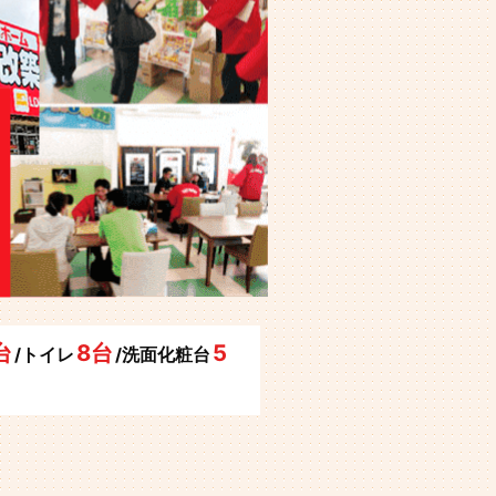
台
8台
5
/トイレ
/洗面化粧台