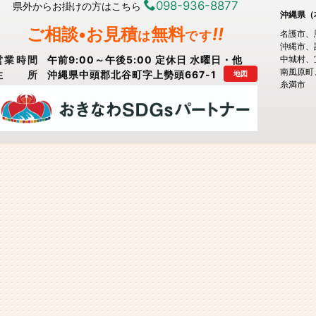
098-936-8877
県外からお掛けの方はこちら
沖縄県（
ご相談•お見積
無料
!!
は
です
名護市
沖縄市
営業時間
午前9:00～午後5:00 定休日 水曜日・他
中城村
南風原町
住所
沖縄県中頭郡北谷町字上勢頭667-1
地図
糸満市