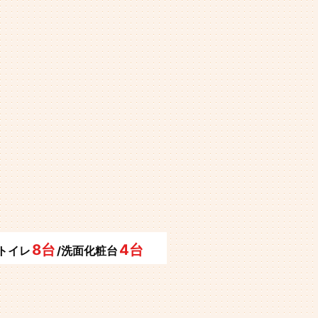
8台
4台
/トイレ
/洗面化粧台