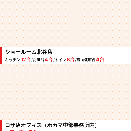
ショールーム北谷店
12台
4台
8台
4台
キッチン
/お風呂
/トイレ
/洗面化粧台
コザ店オフィス（ホカマ中部事務所内）