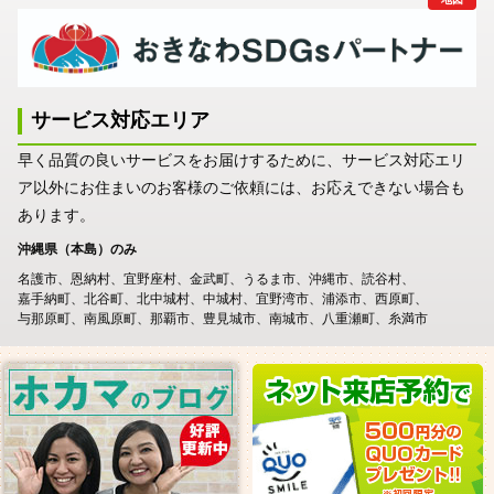
サービス対応エリア
早く品質の良いサービスをお届けするために、サービス対応エリ
ア以外にお住まいのお客様のご依頼には、お応えできない場合も
あります。
沖縄県（本島）のみ
名護市
恩納村
宜野座村
金武町
うるま市
沖縄市
読谷村
嘉手納町
北谷町
北中城村
中城村
宜野湾市
浦添市
西原町
与那原町
南風原町
那覇市
豊見城市
南城市
八重瀬町
糸満市