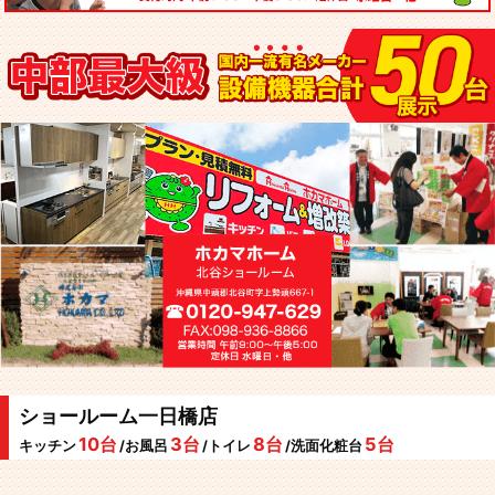
ショールーム一日橋店
10台
3台
8台
5台
キッチン
/お風呂
/トイレ
/洗面化粧台