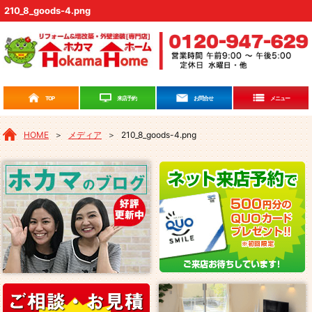
210_8_goods-4.png
来店予約
TOP
お問合せ
メニュー
HOME
＞
メディア
＞
210_8_goods-4.png