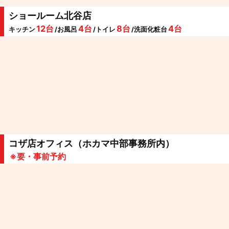
ショールーム北谷店
12台
4台
8台
4台
キッチン
/お風呂
/トイレ
/洗面化粧台
コザ店オフィス（ホカマ中部事務所内）
※要・事前予約