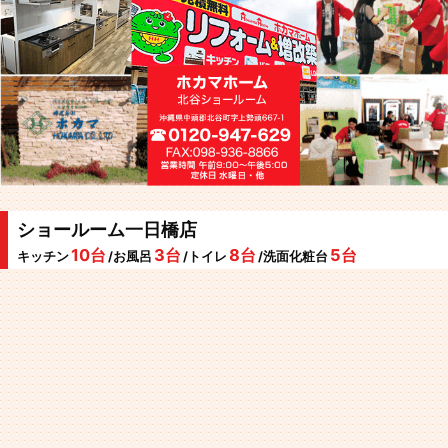
ショールーム一日橋店
10台
3台
8台
5台
キッチン
/お風呂
/トイレ
/洗面化粧台