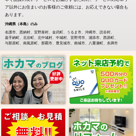
ア以外にお住まいのお客様のご依頼には、お応えできない場合も
あります。
沖縄県（本島）のみ
名護市
恩納村
宜野座村
金武町
うるま市
沖縄市
読谷村
嘉手納町
北谷町
北中城村
中城村
宜野湾市
浦添市
西原町
与那原町
南風原町
那覇市
豊見城市
南城市
八重瀬町
糸満市