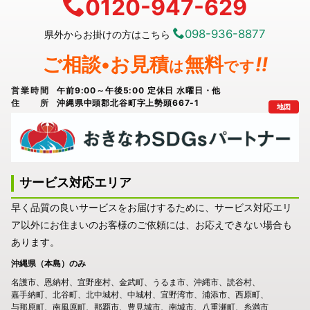
0120-947-629
098-936-8877
県外からお掛けの方はこちら
ご相談•お見積
無料
!!
は
です
営業時間
午前9:00～午後5:00 定休日 水曜日・他
住所
沖縄県中頭郡北谷町字上勢頭667-1
地図
サービス対応エリア
早く品質の良いサービスをお届けするために、サービス対応エリ
ア以外にお住まいのお客様のご依頼には、お応えできない場合も
あります。
沖縄県（本島）のみ
名護市
恩納村
宜野座村
金武町
うるま市
沖縄市
読谷村
嘉手納町
北谷町
北中城村
中城村
宜野湾市
浦添市
西原町
与那原町
南風原町
那覇市
豊見城市
南城市
八重瀬町
糸満市