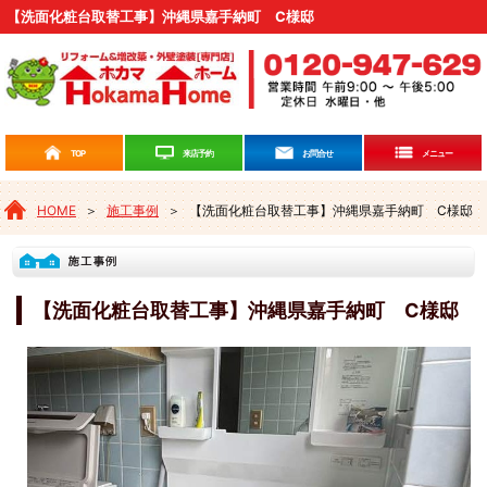
【洗面化粧台取替工事】沖縄県嘉手納町 C様邸
来店予約
TOP
お問合せ
メニュー
HOME
＞
施工事例
＞
【洗面化粧台取替工事】沖縄県嘉手納町 C様邸
【洗面化粧台取替工事】沖縄県嘉手納町 C様邸