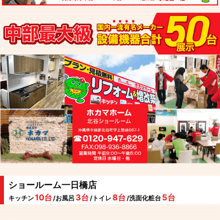
ショールーム一日橋店
10台
3台
8台
5台
キッチン
/お風呂
/トイレ
/洗面化粧台