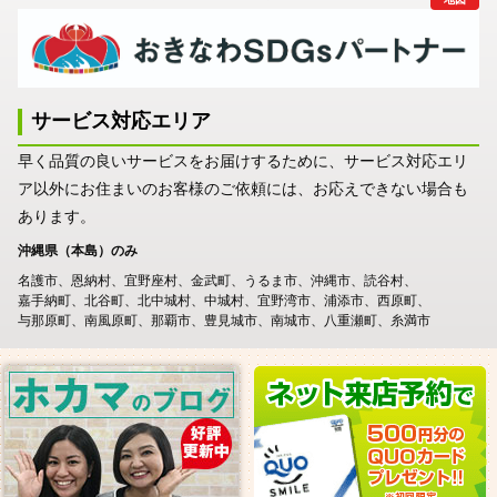
サービス対応エリア
早く品質の良いサービスをお届けするために、サービス対応エリ
ア以外にお住まいのお客様のご依頼には、お応えできない場合も
あります。
沖縄県（本島）のみ
名護市
恩納村
宜野座村
金武町
うるま市
沖縄市
読谷村
嘉手納町
北谷町
北中城村
中城村
宜野湾市
浦添市
西原町
与那原町
南風原町
那覇市
豊見城市
南城市
八重瀬町
糸満市