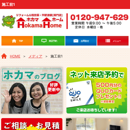
施工前1
来店予約
TOP
お問合せ
メニュー
HOME
＞
メディア
＞
施工前1