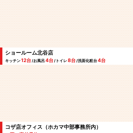
ショールーム北谷店
12台
4台
8台
4台
キッチン
/お風呂
/トイレ
/洗面化粧台
コザ店オフィス（ホカマ中部事務所内）