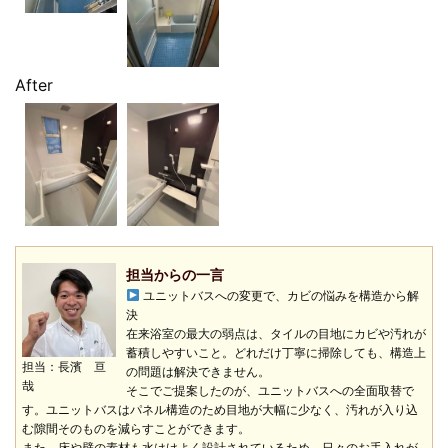
After
担当からの一言
ユニットバスへの変更で、カビの悩みを構造から解
決
在来浴室の最大の弱点は、タイルの目地にカビや汚れが
蓄積しやすいこと。どれだけ丁寧に掃除しても、構造上
担当：長濱 亘
の問題は解決できません。
哉
そこでご提案したのが、ユニットバスへの全面取替で
す。ユニットバスはパネル構造のため目地が大幅に少なく、汚れが入り込
む隙間そのものを減らすことができます。
また、床や壁の素材も水はけよく設計されているため、日々のお手入れが