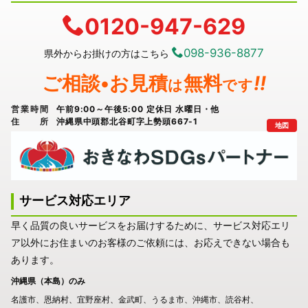
0120-947-629
098-936-8877
県外からお掛けの方はこちら
ご相談•お見積
無料
!!
は
です
営業時間
午前9:00～午後5:00 定休日 水曜日・他
住所
沖縄県中頭郡北谷町字上勢頭667-1
地図
サービス対応エリア
早く品質の良いサービスをお届けするために、サービス対応エリ
ア以外にお住まいのお客様のご依頼には、お応えできない場合も
あります。
沖縄県（本島）のみ
名護市
恩納村
宜野座村
金武町
うるま市
沖縄市
読谷村