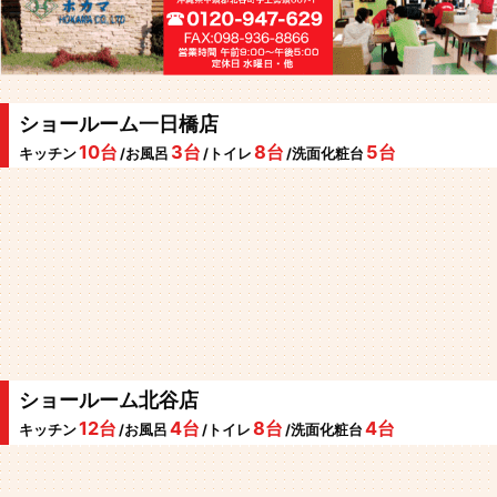
ショールーム一日橋店
10台
3台
8台
5台
キッチン
/お風呂
/トイレ
/洗面化粧台
ショールーム北谷店
12台
4台
8台
4台
キッチン
/お風呂
/トイレ
/洗面化粧台