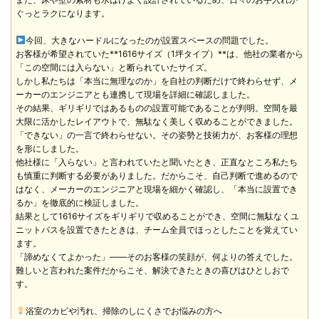
ぐっとラクになります。
今回、大きなハードルになったのが設置スペースの問題でした。
お客様が希望されていた**1616サイズ（1坪タイプ）**は、他社の業者から
「この空間には入らない」と断られていたサイズ。
しかし私たちは「本当に無理なのか」を自社の判断だけで終わらせず、メ
ーカーのエンジニアとも連携して現場を詳細に確認しました。
その結果、ギリギリではあるものの設置可能であることが判明。空間を最
大限に活かしたレイアウトで、無駄なく美しく収めることができました。
「できない」の一言で終わらせない。その姿勢と技術力が、お客様の理想
を形にしました。
他社様に「入らない」と言われていたと聞いたとき、正直なところ私たち
も慎重に判断する必要がありました。だからこそ、自己判断で進めるので
はなく、メーカーのエンジニアと現場を細かく確認し、「本当に設置でき
るか」を徹底的に検証しました。
結果として1616サイズをギリギリで収めることができ、空間に無駄なくユ
ニットバスを設置できたときは、チーム全員でほっとしたことを覚えてい
ます。
「諦めなくてよかった」——そのお客様の笑顔が、何よりの答えでした。
難しいと言われた案件だからこそ、解決できたときの喜びはひとしおで
す。
浴室のカビや汚れ、掃除のしにくさでお悩みの方へ