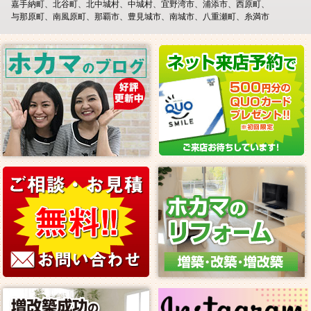
嘉手納町
北谷町
北中城村
中城村
宜野湾市
浦添市
西原町
与那原町
南風原町
那覇市
豊見城市
南城市
八重瀬町
糸満市