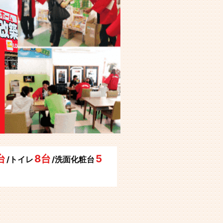
台
8台
5
/トイレ
/洗面化粧台