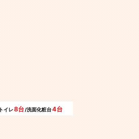
8台
4台
/トイレ
/洗面化粧台