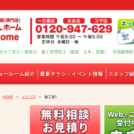
任せて安心！建築士、施工管理技士（建築、土木、造園）、宅地建物取
ョールーム紹介
最新チラシ・イベント情報
スタッフ
HOME
＞
メディア
＞
施工後1