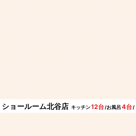
ショールーム北谷店
12台
4台
キッチン
/お風呂