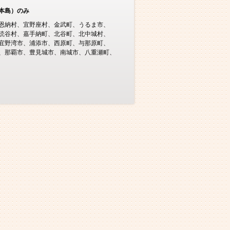
本島）のみ
恩納村
宜野座村
金武町
うるま市
読谷村
嘉手納町
北谷町
北中城村
宜野湾市
浦添市
西原町
与那原町
那覇市
豊見城市
南城市
八重瀬町