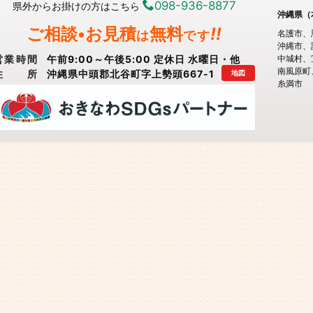
098-936-8877
県外からお掛けの方はこちら
沖縄県（
ご相談•お見積
無料
!!
は
です
名護市
沖縄市
営業時間
午前9:00～午後5:00 定休日 水曜日・他
中城村
南風原町
住所
沖縄県中頭郡北谷町字上勢頭667-1
地図
糸満市