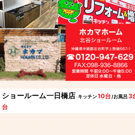
ショールーム一日橋店
10台
3
キッチン
/お風呂
台