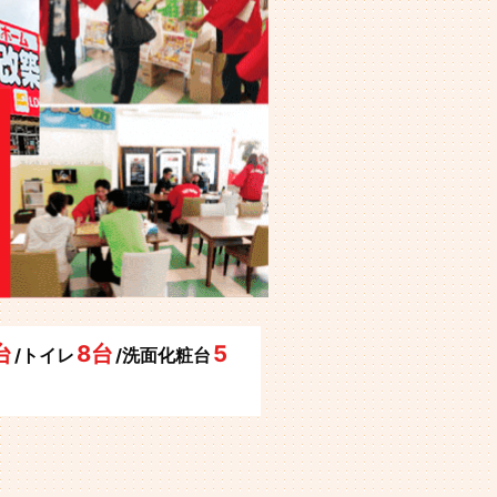
台
8台
5
/トイレ
/洗面化粧台