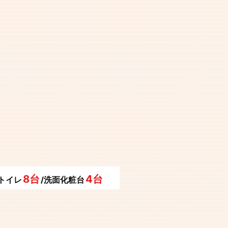
8台
4台
/トイレ
/洗面化粧台