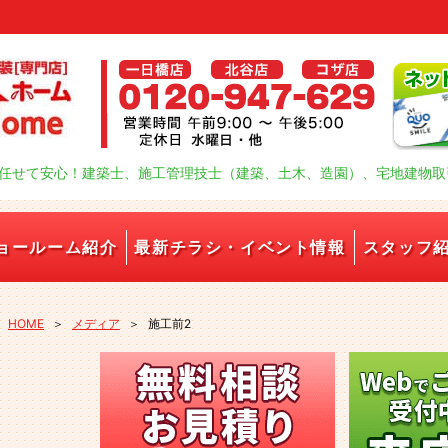
任せて安心！建築士、施工管理技士（建築、土木、造園）、宅地建物取
ョールーム紹介
最新チラシ・イベント情報
スタッフ
HOME
＞
メディア
＞
施工前2