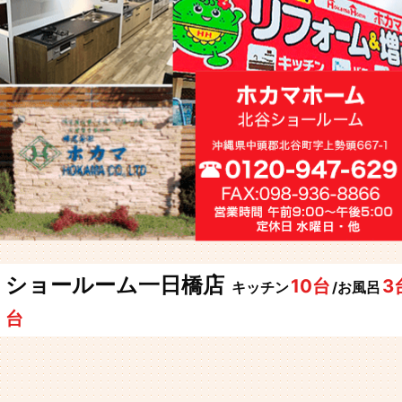
ショールーム一日橋店
10台
3
キッチン
/お風呂
台