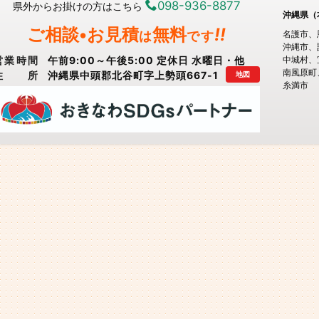
098-936-8877
県外からお掛けの方はこちら
沖縄県（
ご相談•お見積
無料
!!
は
です
名護市
沖縄市
営業時間
午前9:00～午後5:00 定休日 水曜日・他
中城村
南風原町
住所
沖縄県中頭郡北谷町字上勢頭667-1
地図
糸満市