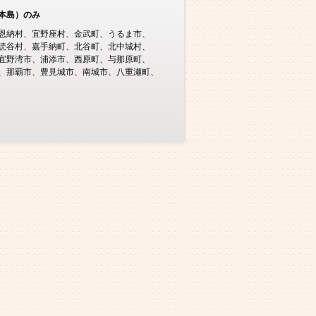
本島）のみ
恩納村
宜野座村
金武町
うるま市
読谷村
嘉手納町
北谷町
北中城村
宜野湾市
浦添市
西原町
与那原町
那覇市
豊見城市
南城市
八重瀬町