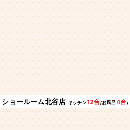
ショールーム北谷店
12台
4台
キッチン
/お風呂