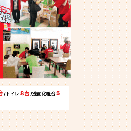
台
8台
5
/トイレ
/洗面化粧台