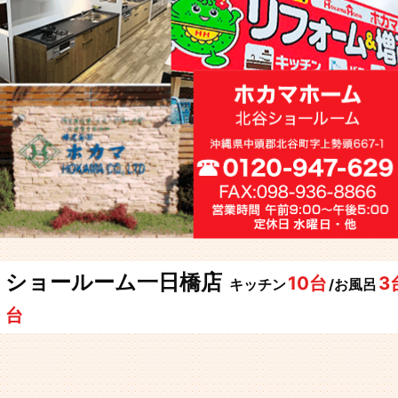
ショールーム一日橋店
10台
3
キッチン
/お風呂
台