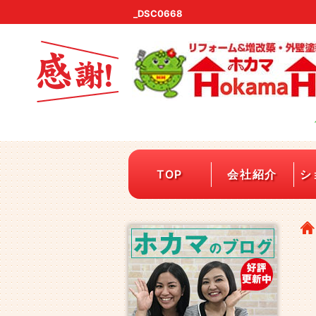
_DSC0668
TOP
会社紹介
シ