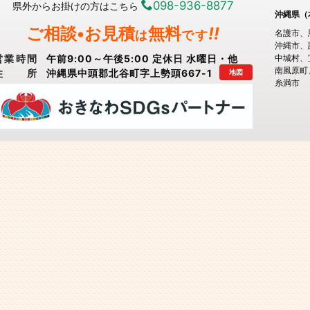
098-936-8877
県外からお掛けの方はこちら
沖縄県（
ご相談•お見積
無料
!!
は
です
名護市
沖縄市
営業時間
午前9:00～午後5:00 定休日 水曜日・他
中城村
南風原町
住所
沖縄県中頭郡北谷町字上勢頭667-1
地図
糸満市