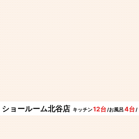
ショールーム北谷店
12台
4台
キッチン
/お風呂