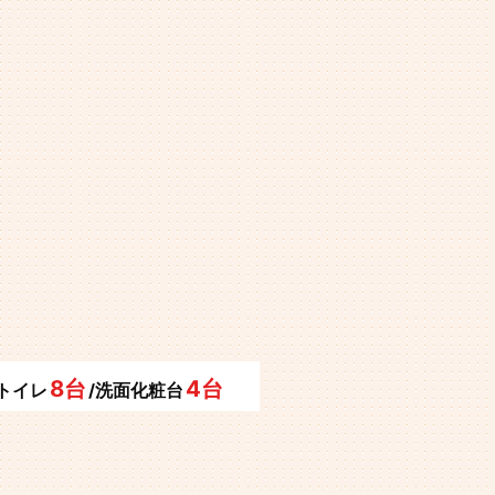
8台
4台
/トイレ
/洗面化粧台