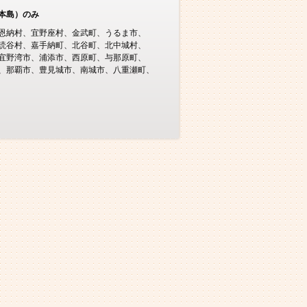
本島）のみ
恩納村
宜野座村
金武町
うるま市
読谷村
嘉手納町
北谷町
北中城村
宜野湾市
浦添市
西原町
与那原町
那覇市
豊見城市
南城市
八重瀬町