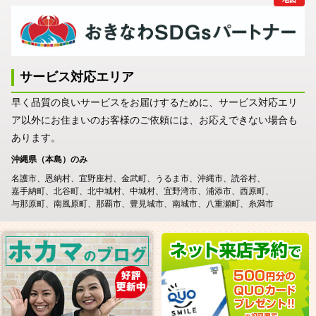
サービス対応エリア
早く品質の良いサービスをお届けするために、サービス対応エリ
ア以外にお住まいのお客様のご依頼には、お応えできない場合も
あります。
沖縄県（本島）のみ
名護市
恩納村
宜野座村
金武町
うるま市
沖縄市
読谷村
嘉手納町
北谷町
北中城村
中城村
宜野湾市
浦添市
西原町
与那原町
南風原町
那覇市
豊見城市
南城市
八重瀬町
糸満市