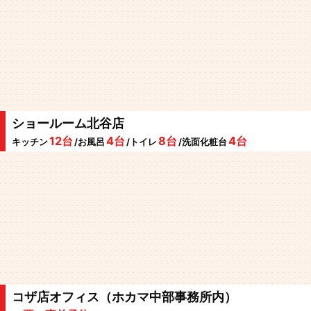
ショールーム北谷店
12台
4台
8台
4台
キッチン
/お風呂
/トイレ
/洗面化粧台
コザ店オフィス（ホカマ中部事務所内）