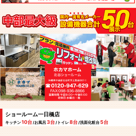
ショールーム一日橋店
10台
3台
8台
5台
キッチン
/お風呂
/トイレ
/洗面化粧台