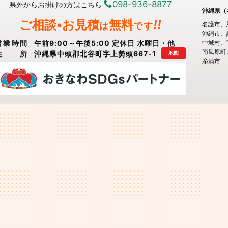
098-936-8877
県外からお掛けの方はこちら
沖縄県（
ご相談•お見積
無料
!!
は
です
名護市
沖縄市
営業時間
午前9:00～午後5:00 定休日 水曜日・他
中城村
南風原町
住所
沖縄県中頭郡北谷町字上勢頭667-1
地図
糸満市