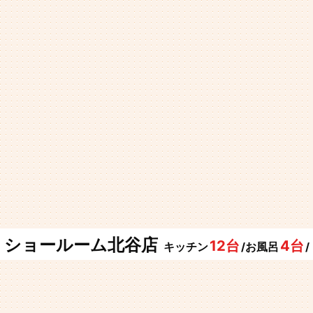
ショールーム北谷店
12台
4台
キッチン
/お風呂