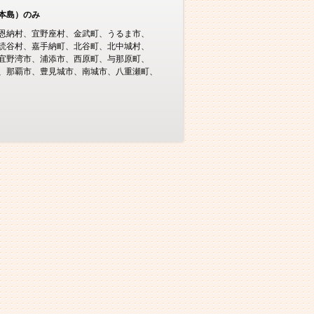
本島）のみ
恩納村
宜野座村
金武町
うるま市
読谷村
嘉手納町
北谷町
北中城村
宜野湾市
浦添市
西原町
与那原町
那覇市
豊見城市
南城市
八重瀬町