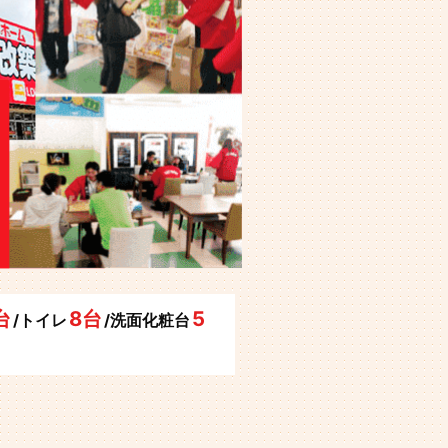
台
8台
5
/トイレ
/洗面化粧台