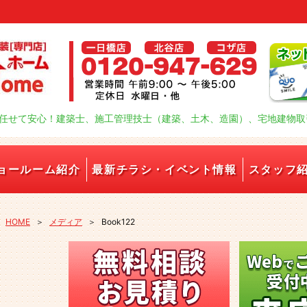
任せて安心！建築士、施工管理技士（建築、土木、造園）、宅地建物取
ョールーム紹介
最新チラシ・イベント情報
スタッフ
HOME
＞
メディア
＞
Book122