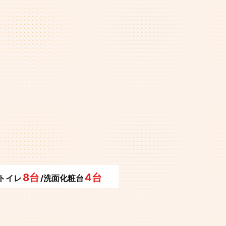
8台
4台
/トイレ
/洗面化粧台