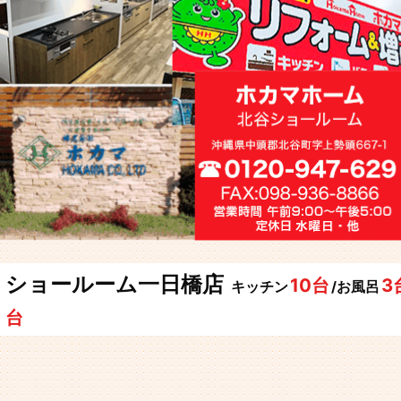
ショールーム一日橋店
10台
3
キッチン
/お風呂
台