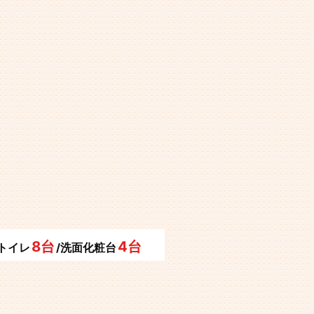
8台
4台
/トイレ
/洗面化粧台