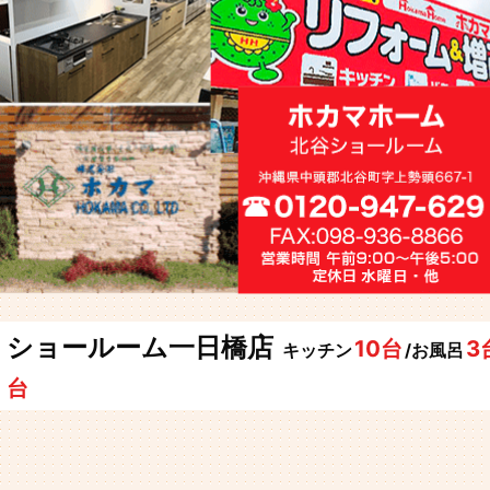
ショールーム一日橋店
10台
3
キッチン
/お風呂
台