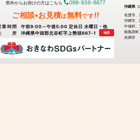
098-936-8877
県外からお掛けの方はこちら
沖縄県（
ご相談•お見積
無料
!!
は
です
名護市
沖縄市
営業時間
午前9:00～午後5:00 定休日 水曜日・他
中城村
南風原町
住所
沖縄県中頭郡北谷町字上勢頭667-1
地図
糸満市