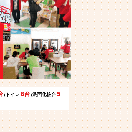
台
8台
5
/トイレ
/洗面化粧台