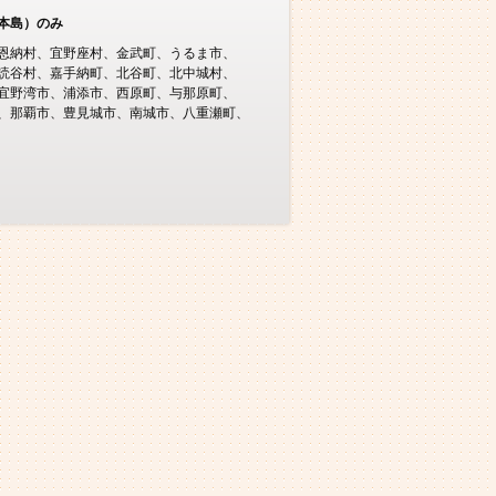
本島）のみ
恩納村
宜野座村
金武町
うるま市
読谷村
嘉手納町
北谷町
北中城村
宜野湾市
浦添市
西原町
与那原町
那覇市
豊見城市
南城市
八重瀬町