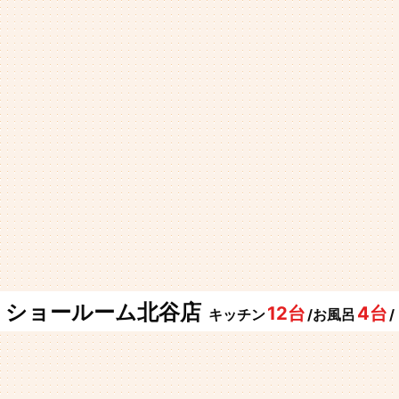
ショールーム北谷店
12台
4台
キッチン
/お風呂