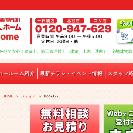
任せて安心！建築士、施工管理技士（建築、土木、造園）、宅地建物取
ョールーム紹介
最新チラシ・イベント情報
スタッフ
HOME
＞
メディア
＞
Book122