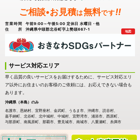
ご相談•お見積
無料
!!
は
です
営業時間
午前9:00～午後5:00 定休日 水曜日・他
住所
沖縄県中頭郡北谷町字上勢頭667-1
地図
サービス対応エリア
早く品質の良いサービスをお届けするために、サービス対応エリ
ア以外にお住まいのお客様のご依頼には、お応えできない場合も
あります。
沖縄県（本島）のみ
名護市
恩納村
宜野座村
金武町
うるま市
沖縄市
読谷村
嘉手納町
北谷町
北中城村
中城村
宜野湾市
浦添市
西原町
与那原町
南風原町
那覇市
豊見城市
南城市
八重瀬町
糸満市