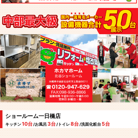
ショールーム一日橋店
10台
3台
8台
5台
キッチン
/お風呂
/トイレ
/洗面化粧台