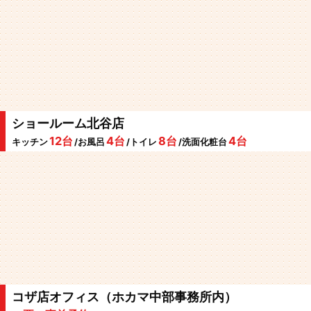
ショールーム北谷店
12台
4台
8台
4台
キッチン
/お風呂
/トイレ
/洗面化粧台
コザ店オフィス（ホカマ中部事務所内）