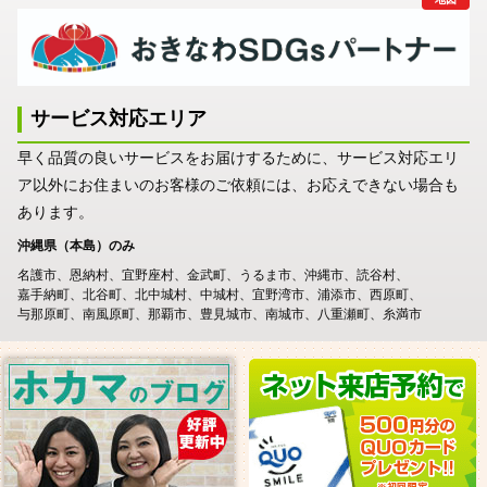
サービス対応エリア
早く品質の良いサービスをお届けするために、サービス対応エリ
ア以外にお住まいのお客様のご依頼には、お応えできない場合も
あります。
沖縄県（本島）のみ
名護市
恩納村
宜野座村
金武町
うるま市
沖縄市
読谷村
嘉手納町
北谷町
北中城村
中城村
宜野湾市
浦添市
西原町
与那原町
南風原町
那覇市
豊見城市
南城市
八重瀬町
糸満市