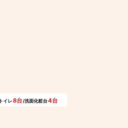
8台
4台
/トイレ
/洗面化粧台