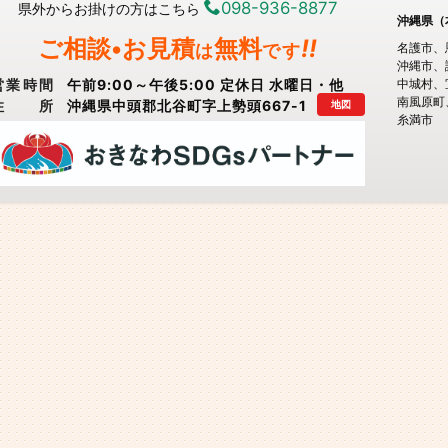
098-936-8877
県外からお掛けの方はこちら
沖縄県（
ご相談•お見積
無料
!!
は
です
名護市
沖縄市
営業時間
午前9:00～午後5:00 定休日 水曜日・他
中城村
南風原町
住所
沖縄県中頭郡北谷町字上勢頭667-1
地図
糸満市