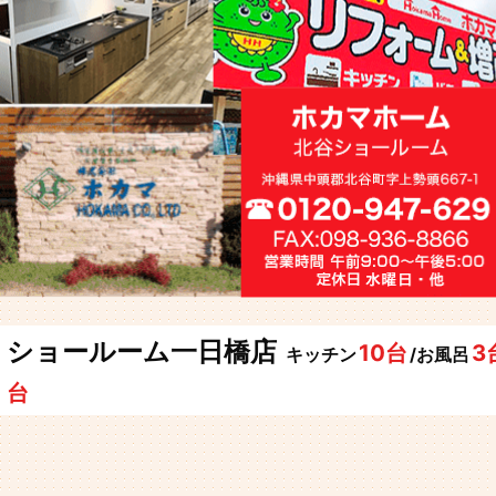
ショールーム一日橋店
10台
3
キッチン
/お風呂
台