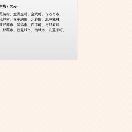
本島）のみ
恩納村
宜野座村
金武町
うるま市
読谷村
嘉手納町
北谷町
北中城村
宜野湾市
浦添市
西原町
与那原町
那覇市
豊見城市
南城市
八重瀬町