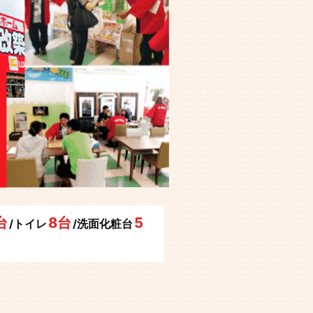
台
8台
5
/トイレ
/洗面化粧台