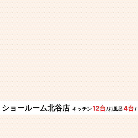
ショールーム北谷店
12台
4台
キッチン
/お風呂