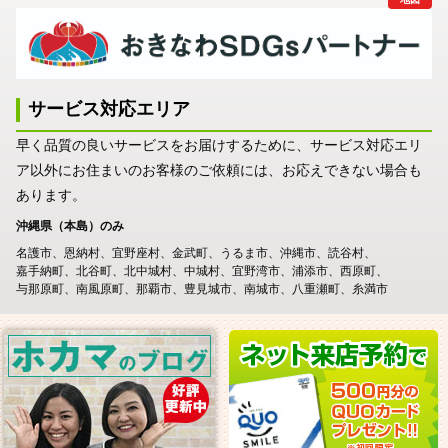
サービス対応エリア
早く品質の良いサービスをお届けするために、サービス対応エリ
ア以外にお住まいのお客様のご依頼には、お応えできない場合も
あります。
沖縄県（本島）のみ
名護市
恩納村
宜野座村
金武町
うるま市
沖縄市
読谷村
嘉手納町
北谷町
北中城村
中城村
宜野湾市
浦添市
西原町
与那原町
南風原町
那覇市
豊見城市
南城市
八重瀬町
糸満市