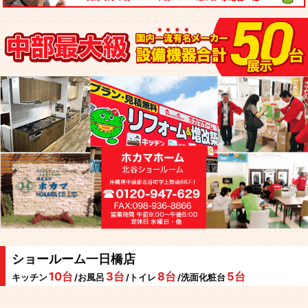
ショールーム一日橋店
10台
3台
8台
5台
キッチン
/お風呂
/トイレ
/洗面化粧台