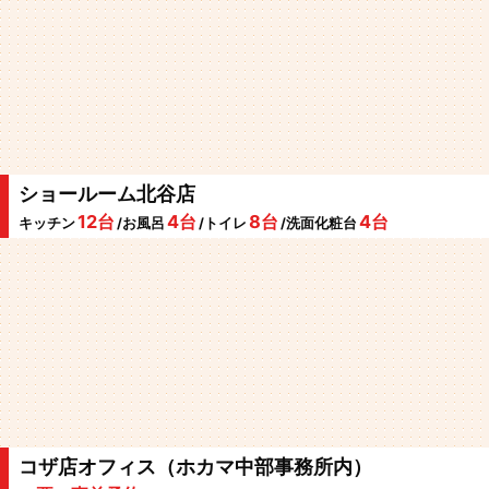
ショールーム北谷店
12台
4台
8台
4台
キッチン
/お風呂
/トイレ
/洗面化粧台
コザ店オフィス（ホカマ中部事務所内）