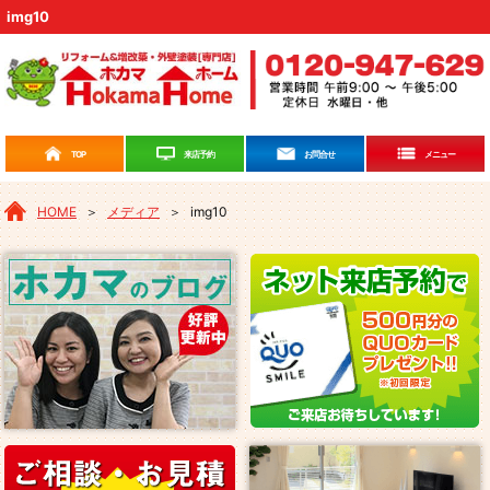
img10
来店予約
TOP
お問合せ
メニュー
HOME
＞
メディア
＞
img10