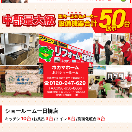
ショールーム一日橋店
10台
3台
8台
5台
キッチン
/お風呂
/トイレ
/洗面化粧台