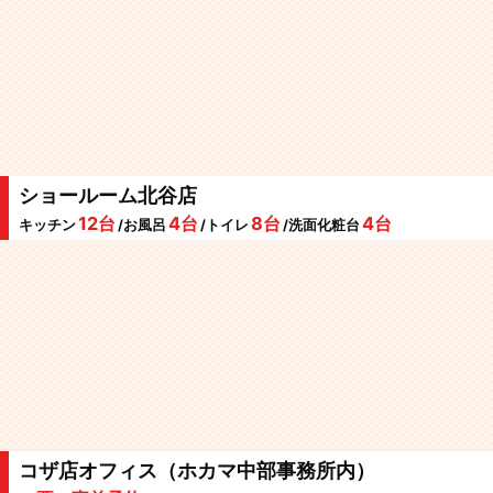
ショールーム北谷店
12台
4台
8台
4台
キッチン
/お風呂
/トイレ
/洗面化粧台
コザ店オフィス（ホカマ中部事務所内）