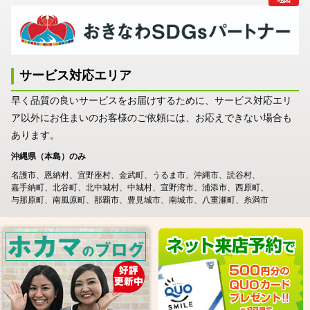
サービス対応エリア
早く品質の良いサービスをお届けするために、サービス対応エリ
ア以外にお住まいのお客様のご依頼には、お応えできない場合も
あります。
沖縄県（本島）のみ
名護市
恩納村
宜野座村
金武町
うるま市
沖縄市
読谷村
嘉手納町
北谷町
北中城村
中城村
宜野湾市
浦添市
西原町
与那原町
南風原町
那覇市
豊見城市
南城市
八重瀬町
糸満市