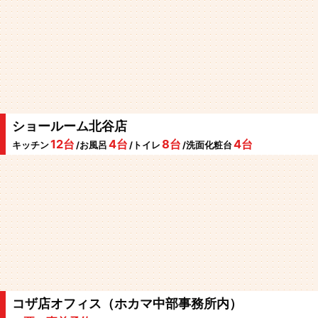
ショールーム北谷店
12台
4台
8台
4台
キッチン
/お風呂
/トイレ
/洗面化粧台
コザ店オフィス（ホカマ中部事務所内）