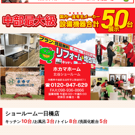
ショールーム一日橋店
10台
3台
8台
5台
キッチン
/お風呂
/トイレ
/洗面化粧台