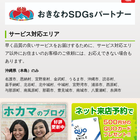
サービス対応エリア
早く品質の良いサービスをお届けするために、サービス対応エリ
ア以外にお住まいのお客様のご依頼には、お応えできない場合も
あります。
沖縄県（本島）のみ
名護市
恩納村
宜野座村
金武町
うるま市
沖縄市
読谷村
嘉手納町
北谷町
北中城村
中城村
宜野湾市
浦添市
西原町
与那原町
南風原町
那覇市
豊見城市
南城市
八重瀬町
糸満市