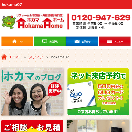
hokama07
来店予約
TOP
お問合せ
メニュー
HOME
＞
メディア
＞
hokama07