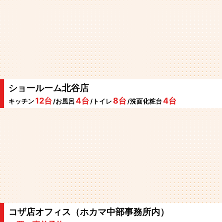
ショールーム北谷店
12台
4台
8台
4台
キッチン
/お風呂
/トイレ
/洗面化粧台
コザ店オフィス（ホカマ中部事務所内）