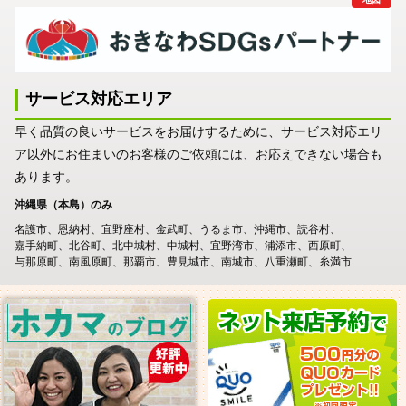
サービス対応エリア
早く品質の良いサービスをお届けするために、サービス対応エリ
ア以外にお住まいのお客様のご依頼には、お応えできない場合も
あります。
沖縄県（本島）のみ
名護市
恩納村
宜野座村
金武町
うるま市
沖縄市
読谷村
嘉手納町
北谷町
北中城村
中城村
宜野湾市
浦添市
西原町
与那原町
南風原町
那覇市
豊見城市
南城市
八重瀬町
糸満市