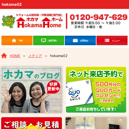
hokama02
来店予約
TOP
お問合せ
メニュー
HOME
＞
メディア
＞
hokama02