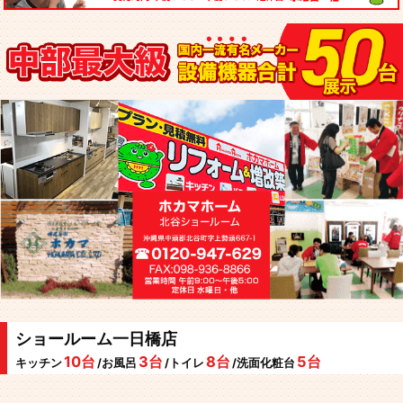
ショールーム一日橋店
10台
3台
8台
5台
キッチン
/お風呂
/トイレ
/洗面化粧台