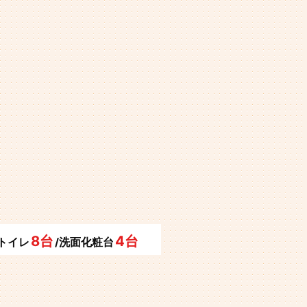
8台
4台
/トイレ
/洗面化粧台