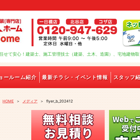
任せて安心！建築士、施工管理技士（建築、土木、造園）、宅地建物取
ョールーム紹介
最新チラシ・イベント情報
スタッフ
HOME
＞
メディア
＞
flyer_b_202412