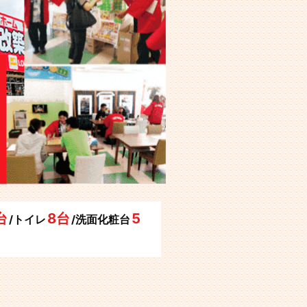
台
8台
5
/トイレ
/洗面化粧台