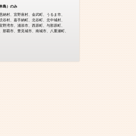
本島）のみ
恩納村
宜野座村
金武町
うるま市
読谷村
嘉手納町
北谷町
北中城村
宜野湾市
浦添市
西原町
与那原町
那覇市
豊見城市
南城市
八重瀬町