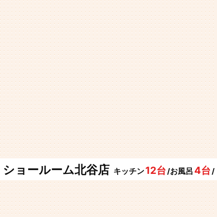
ショールーム北谷店
12台
4台
キッチン
/お風呂