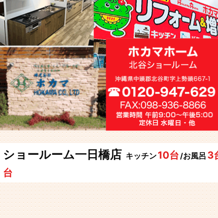
ショールーム一日橋店
10台
3
キッチン
/お風呂
台