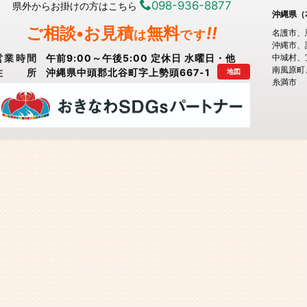
098-936-8877
県外からお掛けの方はこちら
沖縄県（
ご相談•お見積
無料
!!
は
です
名護市
沖縄市
営業時間
午前9:00～午後5:00 定休日 水曜日・他
中城村
南風原町
住所
沖縄県中頭郡北谷町字上勢頭667-1
地図
糸満市