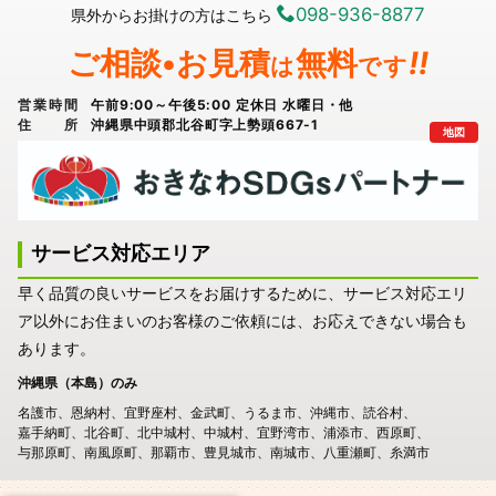
098-936-8877
県外からお掛けの方はこちら
ご相談•お見積
無料
!!
は
です
営業時間
午前9:00～午後5:00 定休日 水曜日・他
住所
沖縄県中頭郡北谷町字上勢頭667-1
地図
サービス対応エリア
早く品質の良いサービスをお届けするために、サービス対応エリ
ア以外にお住まいのお客様のご依頼には、お応えできない場合も
あります。
沖縄県（本島）のみ
名護市
恩納村
宜野座村
金武町
うるま市
沖縄市
読谷村
嘉手納町
北谷町
北中城村
中城村
宜野湾市
浦添市
西原町
与那原町
南風原町
那覇市
豊見城市
南城市
八重瀬町
糸満市