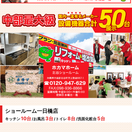
ショールーム一日橋店
10台
3台
8台
5台
キッチン
/お風呂
/トイレ
/洗面化粧台