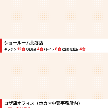
ショールーム北谷店
12台
4台
8台
4台
キッチン
/お風呂
/トイレ
/洗面化粧台
コザ店オフィス（ホカマ中部事務所内）