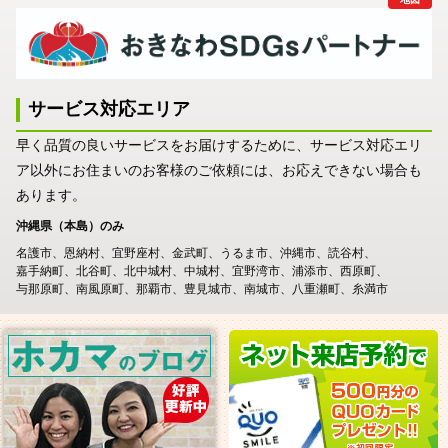
サービス対応エリア
早く品質の良いサービスをお届けするために、サービス対応エリ
ア以外にお住まいのお客様のご依頼には、お応えできない場合も
あります。
沖縄県（本島）のみ
名護市
恩納村
宜野座村
金武町
うるま市
沖縄市
読谷村
嘉手納町
北谷町
北中城村
中城村
宜野湾市
浦添市
西原町
与那原町
南風原町
那覇市
豊見城市
南城市
八重瀬町
糸満市