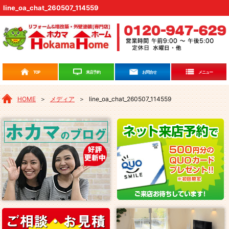
line_oa_chat_260507_114559
来店予約
TOP
お問合せ
メニュー
HOME
＞
メディア
＞
line_oa_chat_260507_114559