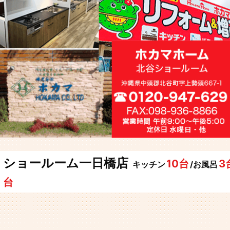
ショールーム一日橋店
10台
3
キッチン
/お風呂
台