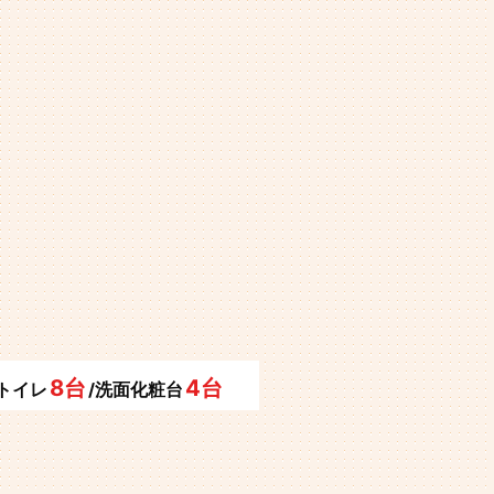
8台
4台
/トイレ
/洗面化粧台