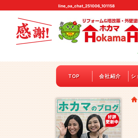
line_oa_chat_251006_101158
TOP
会社紹介
シ