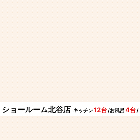
ショールーム北谷店
12台
4台
キッチン
/お風呂