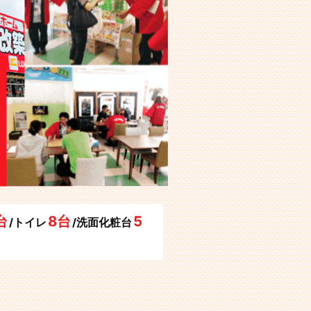
台
8台
5
/トイレ
/洗面化粧台