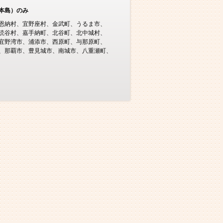
本島）のみ
恩納村
宜野座村
金武町
うるま市
読谷村
嘉手納町
北谷町
北中城村
宜野湾市
浦添市
西原町
与那原町
那覇市
豊見城市
南城市
八重瀬町