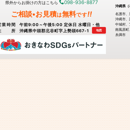
098-936-8877
県外からお掛けの方はこちら
沖縄県（
ご相談•お見積
無料
!!
は
です
名護市
沖縄市
営業時間
午前9:00～午後5:00 定休日 水曜日・他
中城村
南風原町
住所
沖縄県中頭郡北谷町字上勢頭667-1
地図
糸満市