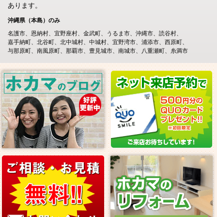
あります。
沖縄県（本島）のみ
名護市
恩納村
宜野座村
金武町
うるま市
沖縄市
読谷村
嘉手納町
北谷町
北中城村
中城村
宜野湾市
浦添市
西原町
与那原町
南風原町
那覇市
豊見城市
南城市
八重瀬町
糸満市