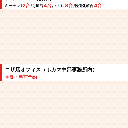
12台
4台
8台
4台
キッチン
/お風呂
/トイレ
/洗面化粧台
コザ店オフィス（ホカマ中部事務所内）
※要・事前予約