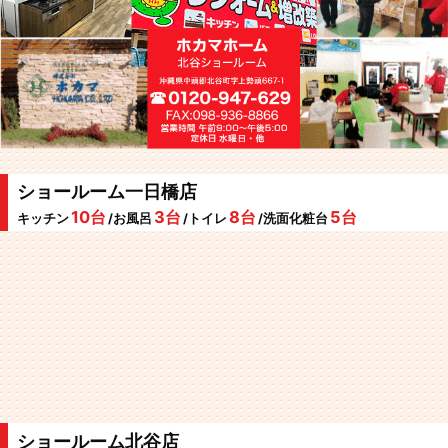
ショールーム一日橋店
10台
3台
8台
5台
キッチン
/お風呂
/トイレ
/洗面化粧台
ショールーム北谷店