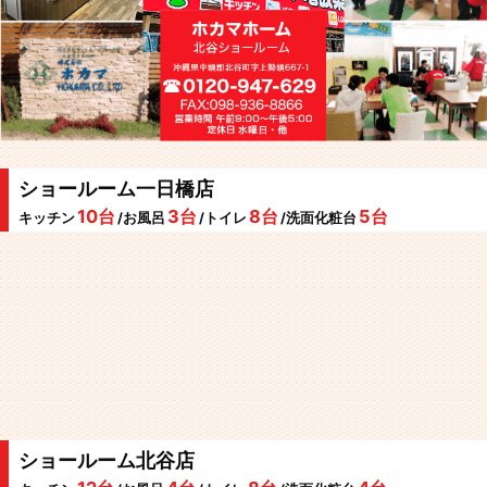
ショールーム一日橋店
10台
3台
8台
5台
キッチン
/お風呂
/トイレ
/洗面化粧台
ショールーム北谷店