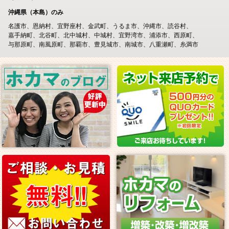
沖縄県（本島）のみ
名護市
恩納村
宜野座村
金武町
うるま市
沖縄市
読谷村
嘉手納町
北谷町
北中城村
中城村
宜野湾市
浦添市
西原町
与那原町
南風原町
那覇市
豊見城市
南城市
八重瀬町
糸満市