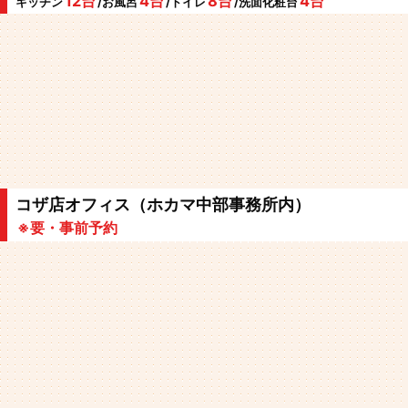
12台
4台
8台
4台
キッチン
/お風呂
/トイレ
/洗面化粧台
コザ店オフィス（ホカマ中部事務所内）
※要・事前予約