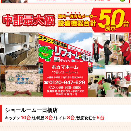
ショールーム一日橋店
10台
3台
8台
5台
キッチン
/お風呂
/トイレ
/洗面化粧台