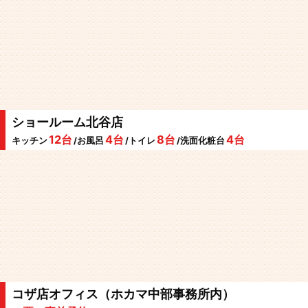
ショールーム北谷店
12台
4台
8台
4台
キッチン
/お風呂
/トイレ
/洗面化粧台
コザ店オフィス（ホカマ中部事務所内）