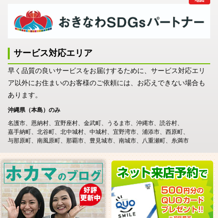
サービス対応エリア
早く品質の良いサービスをお届けするために、サービス対応エリ
ア以外にお住まいのお客様のご依頼には、お応えできない場合も
あります。
沖縄県（本島）のみ
名護市
恩納村
宜野座村
金武町
うるま市
沖縄市
読谷村
嘉手納町
北谷町
北中城村
中城村
宜野湾市
浦添市
西原町
与那原町
南風原町
那覇市
豊見城市
南城市
八重瀬町
糸満市