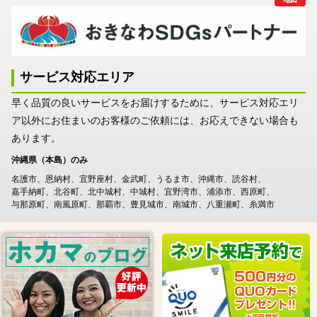
サービス対応エリア
早く品質の良いサービスをお届けするために、サービス対応エリ
ア以外にお住まいのお客様のご依頼には、お応えできない場合も
あります。
沖縄県（本島）のみ
名護市
恩納村
宜野座村
金武町
うるま市
沖縄市
読谷村
嘉手納町
北谷町
北中城村
中城村
宜野湾市
浦添市
西原町
与那原町
南風原町
那覇市
豊見城市
南城市
八重瀬町
糸満市