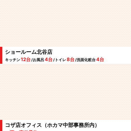
ショールーム北谷店
12台
4台
8台
4台
キッチン
/お風呂
/トイレ
/洗面化粧台
コザ店オフィス（ホカマ中部事務所内）