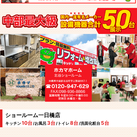
ショールーム一日橋店
10台
3台
8台
5台
キッチン
/お風呂
/トイレ
/洗面化粧台