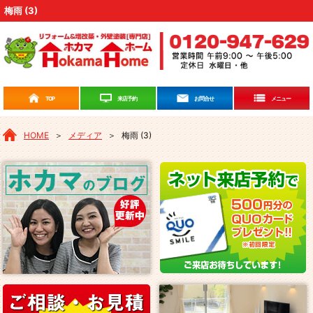
梅雨 (3)
来店予約
TOP
お問合せ
メニュー
HOME
＞
メディア
＞
梅雨 (3)