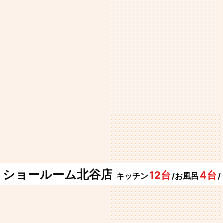
ショールーム北谷店
12台
4台
キッチン
/お風呂