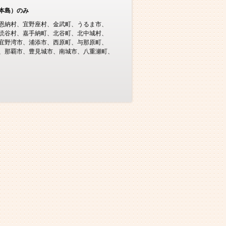
本島）のみ
恩納村
宜野座村
金武町
うるま市
読谷村
嘉手納町
北谷町
北中城村
宜野湾市
浦添市
西原町
与那原町
那覇市
豊見城市
南城市
八重瀬町