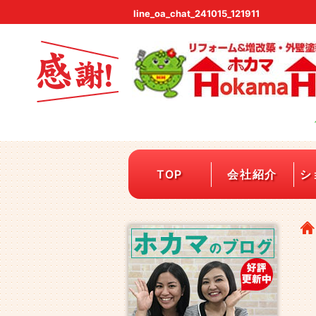
line_oa_chat_241015_121911
TOP
会社紹介
シ