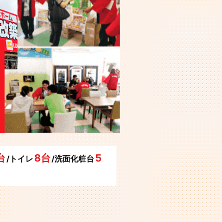
台
8台
5
/トイレ
/洗面化粧台