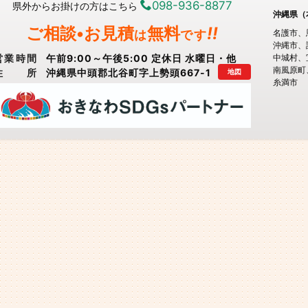
098-936-8877
県外からお掛けの方はこちら
沖縄県（
ご相談•お見積
無料
!!
は
です
名護市
沖縄市
営業時間
午前9:00～午後5:00 定休日 水曜日・他
中城村
南風原町
住所
沖縄県中頭郡北谷町字上勢頭667-1
地図
糸満市