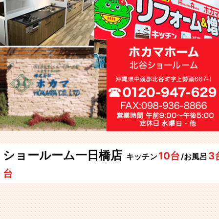
ショールーム一日橋店
10台
3
キッチン
/お風呂
台