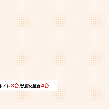
8台
4台
/トイレ
/洗面化粧台