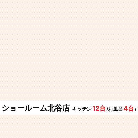
ショールーム北谷店
12台
4台
キッチン
/お風呂