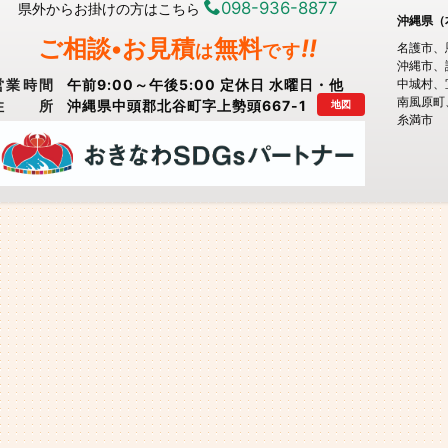
098-936-8877
県外からお掛けの方はこちら
沖縄県（
ご相談•お見積
無料
!!
は
です
名護市
沖縄市
営業時間
午前9:00～午後5:00 定休日 水曜日・他
中城村
南風原町
住所
沖縄県中頭郡北谷町字上勢頭667-1
地図
糸満市