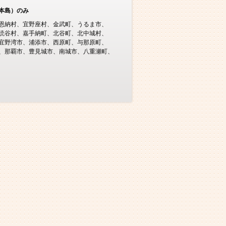
本島）のみ
恩納村
宜野座村
金武町
うるま市
読谷村
嘉手納町
北谷町
北中城村
宜野湾市
浦添市
西原町
与那原町
那覇市
豊見城市
南城市
八重瀬町