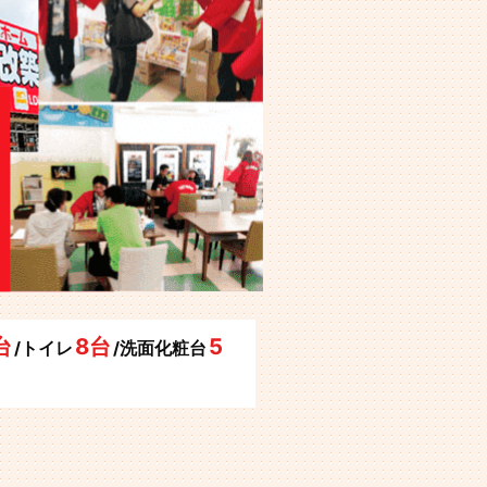
台
8台
5
/トイレ
/洗面化粧台