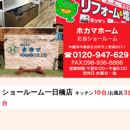
ショールーム一日橋店
10台
3
キッチン
/お風呂
台