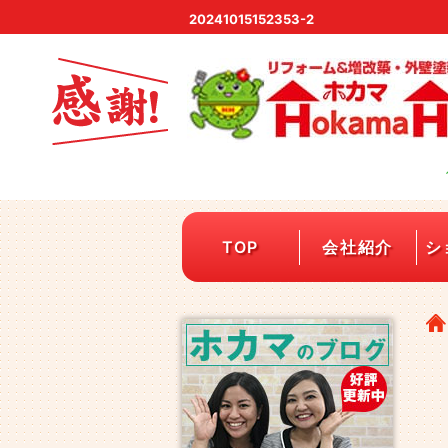
20241015152353-2
TOP
会社紹介
シ