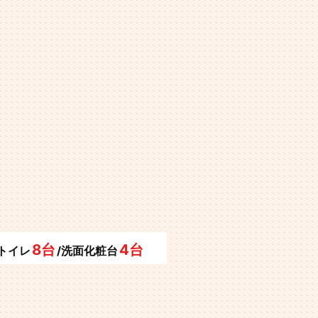
8台
4台
/トイレ
/洗面化粧台