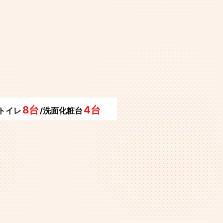
8台
4台
/トイレ
/洗面化粧台