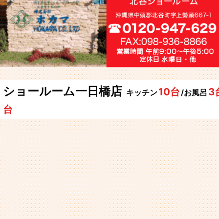
ショールーム一日橋店
10台
3
キッチン
/お風呂
台