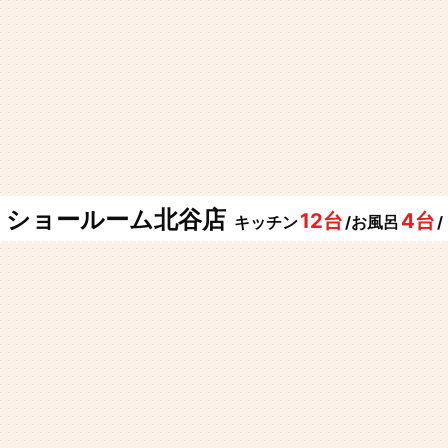
ショールーム北谷店
12台
4台
キッチン
/お風呂