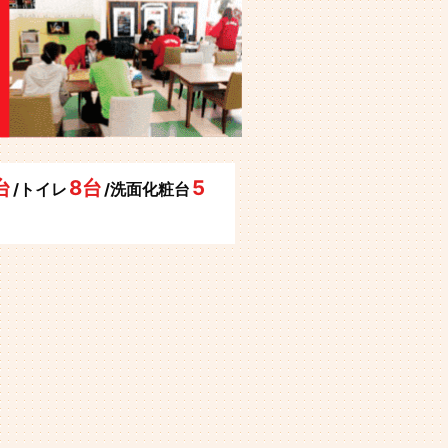
台
8台
5
/トイレ
/洗面化粧台