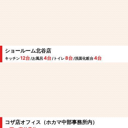
ショールーム北谷店
12台
4台
8台
4台
キッチン
/お風呂
/トイレ
/洗面化粧台
コザ店オフィス（ホカマ中部事務所内）