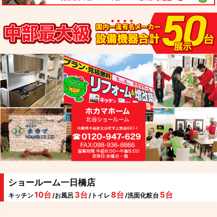
ショールーム一日橋店
10台
3台
8台
5台
キッチン
/お風呂
/トイレ
/洗面化粧台