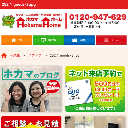
252_1_goods-3.jpg
来店予約
TOP
お問合せ
メニュー
HOME
＞
メディア
＞
252_1_goods-3.jpg