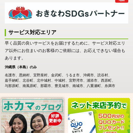
サービス対応エリア
早く品質の良いサービスをお届けするために、サービス対応エリ
ア以外にお住まいのお客様のご依頼には、お応えできない場合も
あります。
沖縄県（本島）のみ
名護市
恩納村
宜野座村
金武町
うるま市
沖縄市
読谷村
嘉手納町
北谷町
北中城村
中城村
宜野湾市
浦添市
西原町
与那原町
南風原町
那覇市
豊見城市
南城市
八重瀬町
糸満市