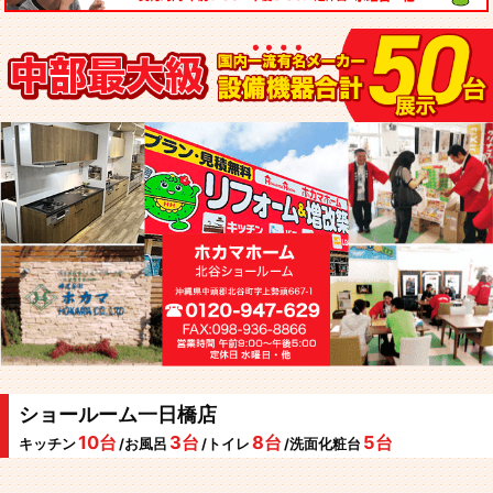
ショールーム一日橋店
10台
3台
8台
5台
キッチン
/お風呂
/トイレ
/洗面化粧台