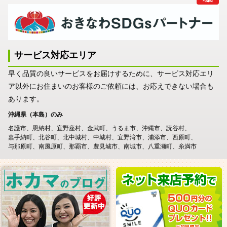
サービス対応エリア
早く品質の良いサービスをお届けするために、サービス対応エリ
ア以外にお住まいのお客様のご依頼には、お応えできない場合も
あります。
沖縄県（本島）のみ
名護市
恩納村
宜野座村
金武町
うるま市
沖縄市
読谷村
嘉手納町
北谷町
北中城村
中城村
宜野湾市
浦添市
西原町
与那原町
南風原町
那覇市
豊見城市
南城市
八重瀬町
糸満市