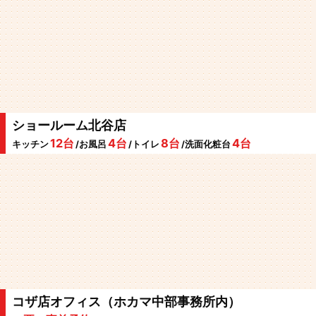
ショールーム北谷店
12台
4台
8台
4台
キッチン
/お風呂
/トイレ
/洗面化粧台
コザ店オフィス（ホカマ中部事務所内）