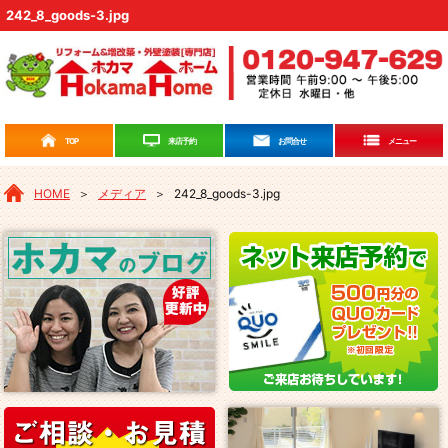
242_8_goods-3.jpg
来店予約
TOP
お問合せ
メニュー
HOME
＞
メディア
＞
242_8_goods-3.jpg