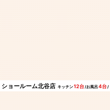
ショールーム北谷店
12台
4台
キッチン
/お風呂