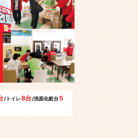
台
8台
5
/トイレ
/洗面化粧台