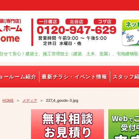
任せて安心！建築士、施工管理技士（建築、土木、造園）、宅地建物取
ョールーム紹介
最新チラシ・イベント情報
スタッフ
HOME
＞
メディア
＞
227_4_goods-3.jpg