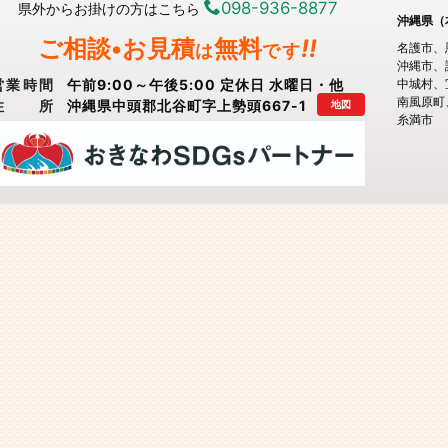
098-936-8877
県外からお掛けの方はこちら
沖縄県（
ご相談•お見積
無料
!!
は
です
名護市
沖縄市
営業時間
午前9:00～午後5:00 定休日 水曜日・他
中城村
南風原町
住所
沖縄県中頭郡北谷町字上勢頭667-1
地図
糸満市