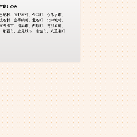
本島）のみ
恩納村
宜野座村
金武町
うるま市
読谷村
嘉手納町
北谷町
北中城村
宜野湾市
浦添市
西原町
与那原町
那覇市
豊見城市
南城市
八重瀬町