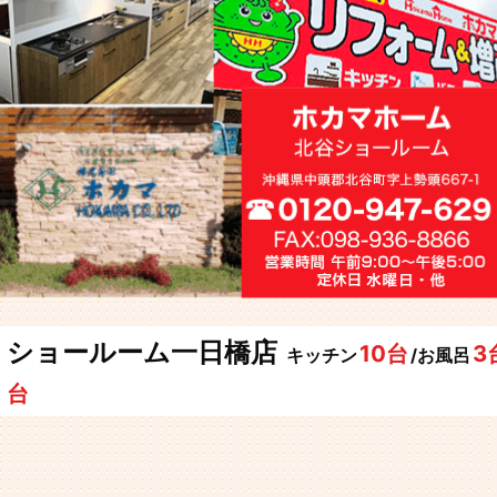
ショールーム一日橋店
10台
3
キッチン
/お風呂
台