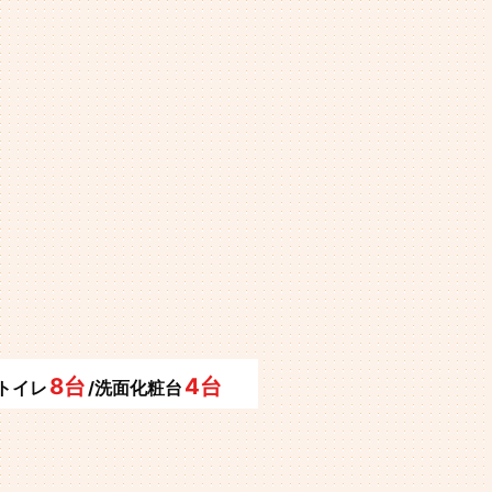
8台
4台
/トイレ
/洗面化粧台