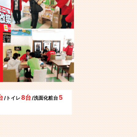
台
8台
5
/トイレ
/洗面化粧台