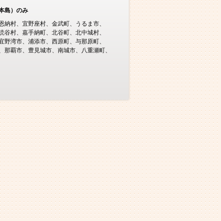
本島）のみ
恩納村
宜野座村
金武町
うるま市
読谷村
嘉手納町
北谷町
北中城村
宜野湾市
浦添市
西原町
与那原町
那覇市
豊見城市
南城市
八重瀬町