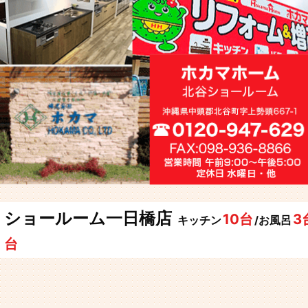
ショールーム一日橋店
10台
3
キッチン
/お風呂
台