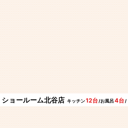
ショールーム北谷店
12台
4台
キッチン
/お風呂