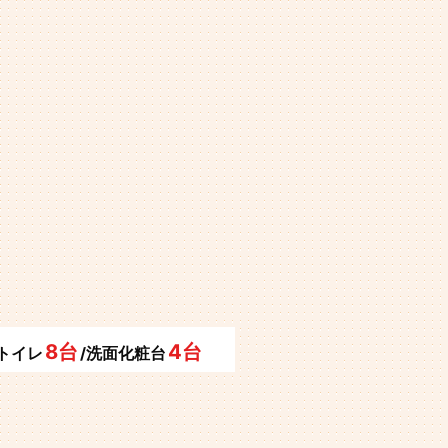
8台
4台
/トイレ
/洗面化粧台