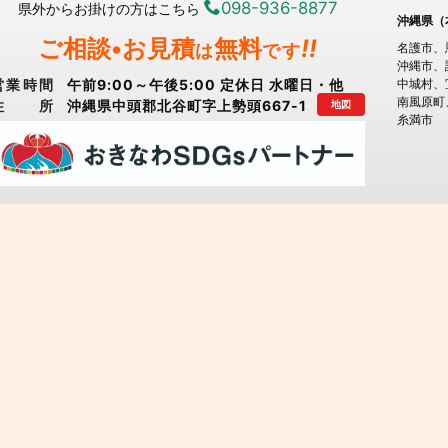
098-936-8877
県外からお掛けの方はこちら
沖縄県（
ご相談•お見積
無料
!!
は
です
名護市
沖縄市
営業時間
午前9:00～午後5:00 定休日 水曜日・他
中城村
南風原町
住所
沖縄県中頭郡北谷町字上勢頭667-1
地図
糸満市