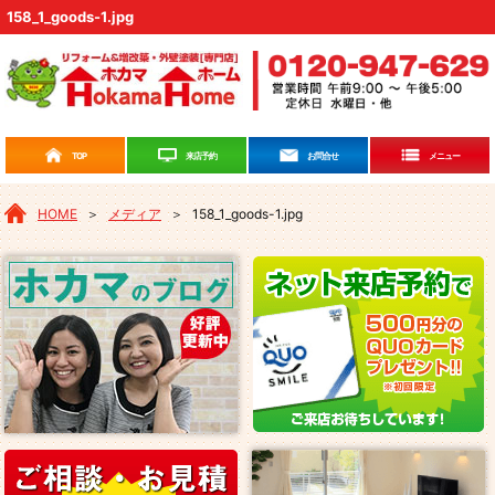
158_1_goods-1.jpg
来店予約
TOP
お問合せ
メニュー
HOME
＞
メディア
＞
158_1_goods-1.jpg