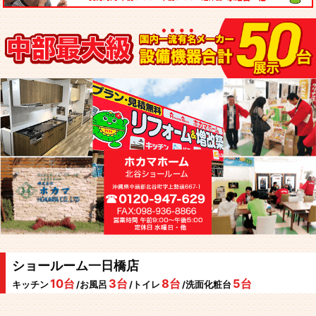
ショールーム一日橋店
10台
3台
8台
5台
キッチン
/お風呂
/トイレ
/洗面化粧台