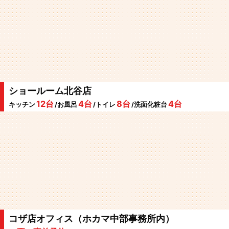
ショールーム北谷店
12台
4台
8台
4台
キッチン
/お風呂
/トイレ
/洗面化粧台
コザ店オフィス（ホカマ中部事務所内）