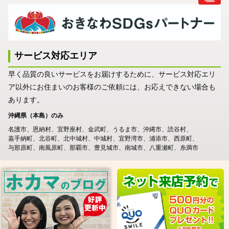
サービス対応エリア
早く品質の良いサービスをお届けするために、サービス対応エリ
ア以外にお住まいのお客様のご依頼には、お応えできない場合も
あります。
沖縄県（本島）のみ
名護市
恩納村
宜野座村
金武町
うるま市
沖縄市
読谷村
嘉手納町
北谷町
北中城村
中城村
宜野湾市
浦添市
西原町
与那原町
南風原町
那覇市
豊見城市
南城市
八重瀬町
糸満市