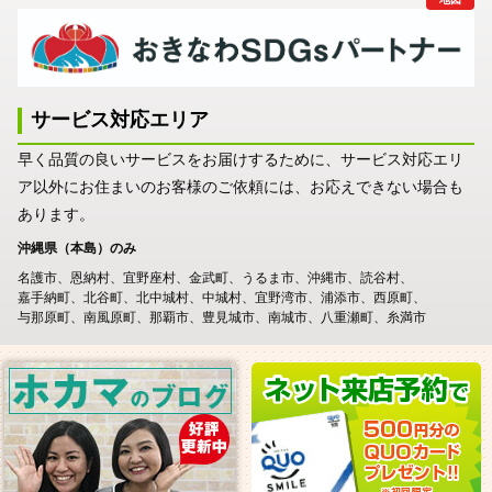
サービス対応エリア
早く品質の良いサービスをお届けするために、サービス対応エリ
ア以外にお住まいのお客様のご依頼には、お応えできない場合も
あります。
沖縄県（本島）のみ
名護市
恩納村
宜野座村
金武町
うるま市
沖縄市
読谷村
嘉手納町
北谷町
北中城村
中城村
宜野湾市
浦添市
西原町
与那原町
南風原町
那覇市
豊見城市
南城市
八重瀬町
糸満市