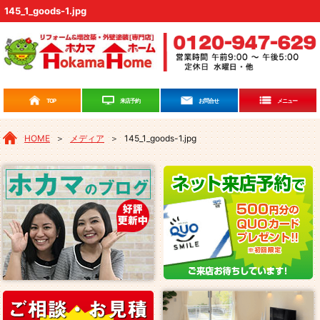
145_1_goods-1.jpg
来店予約
TOP
お問合せ
メニュー
HOME
＞
メディア
＞
145_1_goods-1.jpg