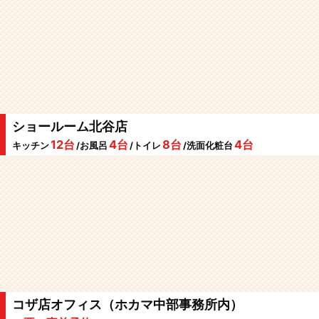
ショールーム北谷店
12台
4台
8台
4台
キッチン
/お風呂
/トイレ
/洗面化粧台
コザ店オフィス（ホカマ中部事務所内）