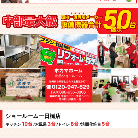
ショールーム一日橋店
10台
3台
8台
5台
キッチン
/お風呂
/トイレ
/洗面化粧台