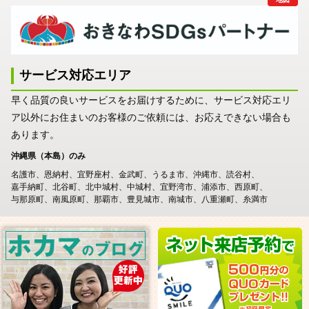
サービス対応エリア
早く品質の良いサービスをお届けするために、サービス対応エリ
ア以外にお住まいのお客様のご依頼には、お応えできない場合も
あります。
沖縄県（本島）のみ
名護市
恩納村
宜野座村
金武町
うるま市
沖縄市
読谷村
嘉手納町
北谷町
北中城村
中城村
宜野湾市
浦添市
西原町
与那原町
南風原町
那覇市
豊見城市
南城市
八重瀬町
糸満市