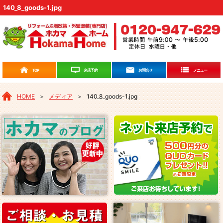
140_8_goods-1.jpg
来店予約
TOP
お問合せ
メニュー
HOME
＞
メディア
＞
140_8_goods-1.jpg