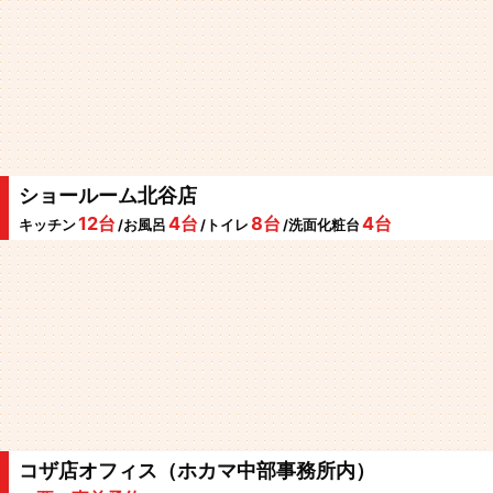
ショールーム北谷店
12台
4台
8台
4台
キッチン
/お風呂
/トイレ
/洗面化粧台
コザ店オフィス（ホカマ中部事務所内）