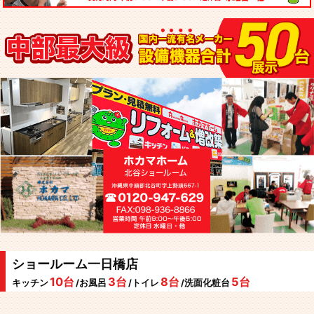
ショールーム一日橋店
10台
3台
8台
5台
キッチン
/お風呂
/トイレ
/洗面化粧台