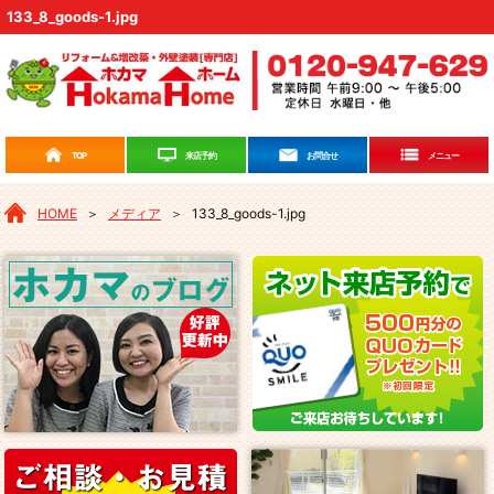
133_8_goods-1.jpg
来店予約
TOP
お問合せ
メニュー
HOME
＞
メディア
＞
133_8_goods-1.jpg