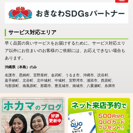
サービス対応エリア
早く品質の良いサービスをお届けするために、サービス対応エリ
ア以外にお住まいのお客様のご依頼には、お応えできない場合も
あります。
沖縄県（本島）のみ
名護市
恩納村
宜野座村
金武町
うるま市
沖縄市
読谷村
嘉手納町
北谷町
北中城村
中城村
宜野湾市
浦添市
西原町
与那原町
南風原町
那覇市
豊見城市
南城市
八重瀬町
糸満市