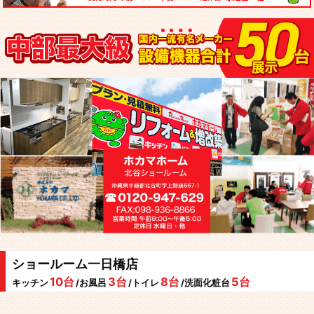
ショールーム一日橋店
10台
3台
8台
5台
キッチン
/お風呂
/トイレ
/洗面化粧台