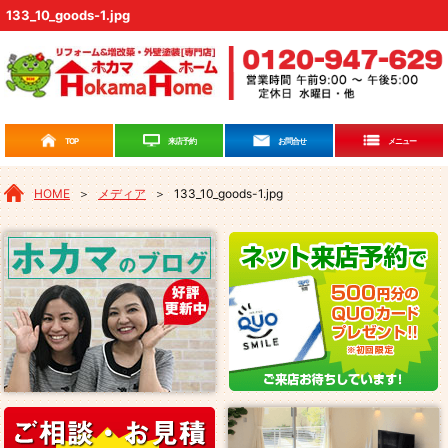
133_10_goods-1.jpg
来店予約
TOP
お問合せ
メニュー
HOME
＞
メディア
＞
133_10_goods-1.jpg