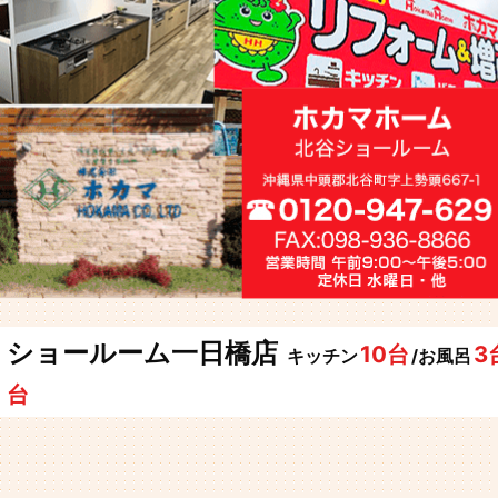
ショールーム一日橋店
10台
3
キッチン
/お風呂
台