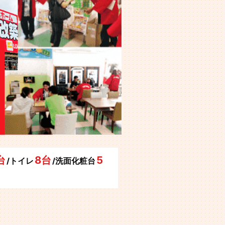
台
8台
5
/トイレ
/洗面化粧台