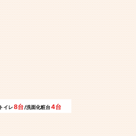
8台
4台
/トイレ
/洗面化粧台