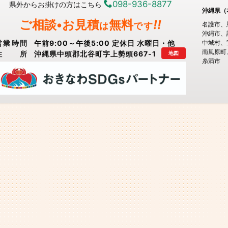
098-936-8877
県外からお掛けの方はこちら
沖縄県（
ご相談•お見積
無料
!!
は
です
名護市
沖縄市
営業時間
午前9:00～午後5:00 定休日 水曜日・他
中城村
南風原町
住所
沖縄県中頭郡北谷町字上勢頭667-1
地図
糸満市