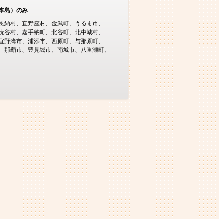
本島）のみ
恩納村
宜野座村
金武町
うるま市
読谷村
嘉手納町
北谷町
北中城村
宜野湾市
浦添市
西原町
与那原町
那覇市
豊見城市
南城市
八重瀬町